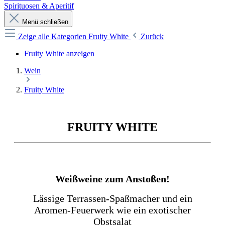
Spirituosen & Aperitif
Menü schließen
Zeige alle Kategorien
Fruity White
Zurück
Fruity White anzeigen
Wein
Fruity White
FRUITY WHITE
Weißweine zum Anstoßen!
Lässige Terrassen-Spaßmacher und ein
Aromen-Feuerwerk wie ein exotischer
Obstsalat