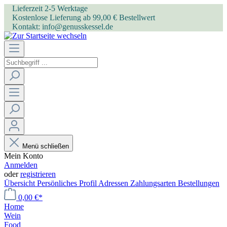
Lieferzeit 2-5 Werktage
Kostenlose Lieferung ab 99,00 € Bestellwert
Kontakt: info@genusskessel.de
Menü schließen
Mein Konto
Anmelden
oder
registrieren
Übersicht
Persönliches Profil
Adressen
Zahlungsarten
Bestellungen
0,00 €*
Home
Wein
Food