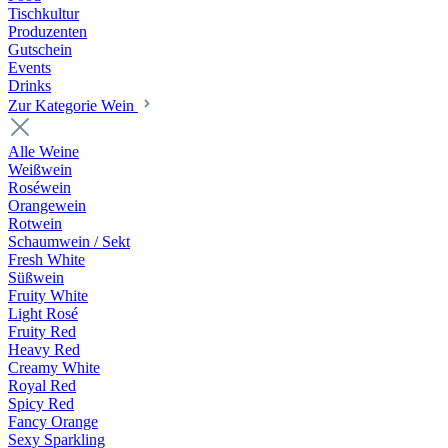
Tischkultur
Produzenten
Gutschein
Events
Drinks
Zur Kategorie Wein
Alle Weine
Weißwein
Roséwein
Orangewein
Rotwein
Schaumwein / Sekt
Fresh White
Süßwein
Fruity White
Light Rosé
Fruity Red
Heavy Red
Creamy White
Royal Red
Spicy Red
Fancy Orange
Sexy Sparkling