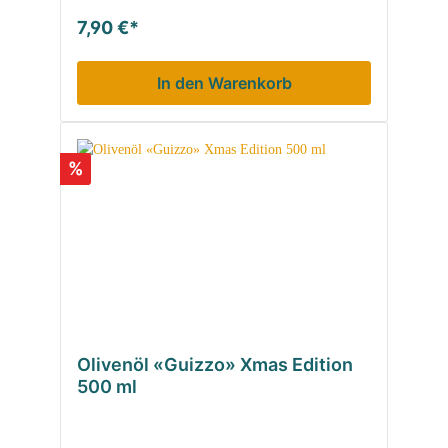
7,90 €*
In den Warenkorb
%
Olivenöl «Guizzo» Xmas Edition
500 ml