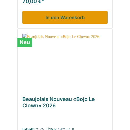
70,00 €*
In den Warenkorb
Neu
Beaujolais Nouveau «Bojo Le
Clown» 2026
Inhalt:
0.75 l
(19,87 €* / 1 l)