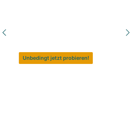
stylische
Fischkonserven
Sardinen, Thunfisch, Oktopus, Makrele – zum
Apéro, als simples Abendessen, kalt oder
warm... einfach, schnell und lecker!
Unbedingt jetzt probieren!