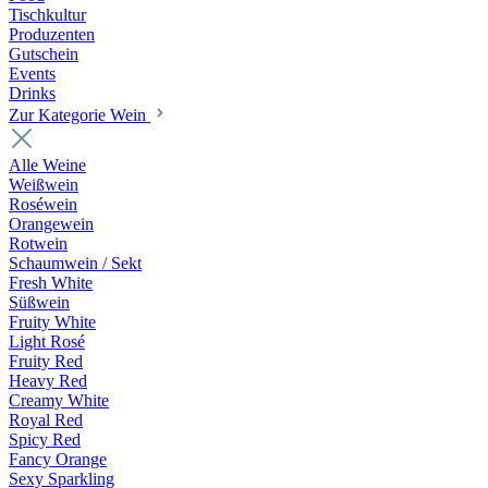
Tischkultur
Produzenten
Gutschein
Events
Drinks
Zur Kategorie Wein
Alle Weine
Weißwein
Roséwein
Orangewein
Rotwein
Schaumwein / Sekt
Fresh White
Süßwein
Fruity White
Light Rosé
Fruity Red
Heavy Red
Creamy White
Royal Red
Spicy Red
Fancy Orange
Sexy Sparkling