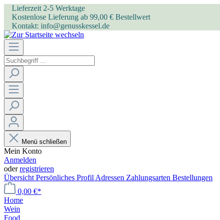
Lieferzeit 2-5 Werktage
Kostenlose Lieferung ab 99,00 € Bestellwert
Kontakt: info@genusskessel.de
Menü schließen
Mein Konto
Anmelden
oder
registrieren
Übersicht
Persönliches Profil
Adressen
Zahlungsarten
Bestellungen
0,00 €*
Home
Wein
Food