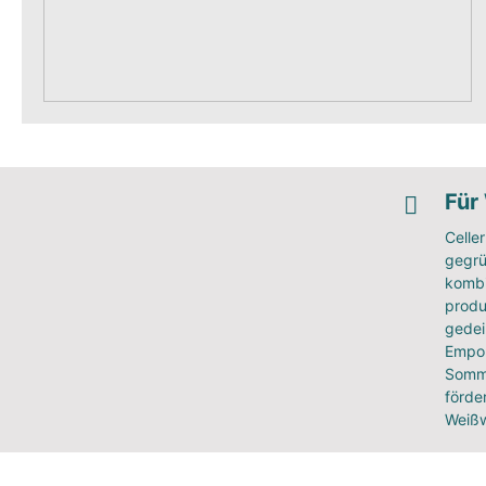
Für
Celle
gegrü
kombi
produ
gedei
Empor
Somme
förde
Weißw