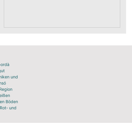
pordà
gut
niken und
msó
Region
heißen
gen Böden
 Rot- und