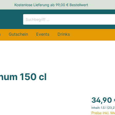
Kostenlose Lieferung ab 99,00 € Bestellwert
n
Gutschein
Events
Drinks
in
n
osen & Aperitif
Roséwein
Olivenöl
num 150 cl
wein / Sekt
lade & Gebäck
Fresh White
Nüsse & Mandeln
34,90 
osé
re & Aufstrich
Fruity Red
Tapenaden & Antipasti
Inhalt:
1.5 l
(23,27
Preise inkl. 
ed
Spicy Red