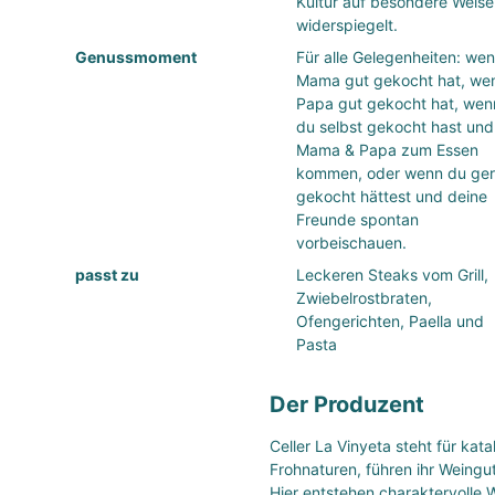
Kultur auf besondere Weise
widerspiegelt.
Genussmoment
Für alle Gelegenheiten: we
Mama gut gekocht hat, we
Papa gut gekocht hat, wen
du selbst gekocht hast und
Mama & Papa zum Essen
kommen, oder wenn du ge
gekocht hättest und deine
Freunde spontan
vorbeischauen.
passt zu
Leckeren Steaks vom Grill,
Zwiebelrostbraten,
Ofengerichten, Paella und
Pasta
Der Produzent
Celler La Vinyeta steht für ka
Frohnaturen, führen ihr Weingu
Hier entstehen charaktervolle 