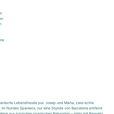
nn
nn
n
rne
talanische Lebensfreude pur. Josep und Marta, zwei echte
t im Norden Spaniens, nur eine Stunde von Barcelona entfernt.
Weine aus typischen spanischen Rebsorten – stets mit Respekt