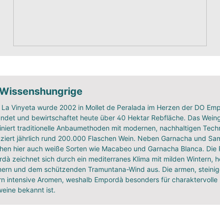
 Wissenshungrige
r La Vinyeta wurde 2002 in Mollet de Peralada im Herzen der DO Em
ndet und bewirtschaftet heute über 40 Hektar Rebfläche. Das Wein
niert traditionelle Anbaumethoden mit modernen, nachhaltigen Tech
ziert jährlich rund 200.000 Flaschen Wein. Neben Garnacha und Sa
hen hier auch weiße Sorten wie Macabeo und Garnacha Blanca. Die 
dà zeichnet sich durch ein mediterranes Klima mit milden Wintern, 
rn und dem schützenden Tramuntana-Wind aus. Die armen, steini
rn intensive Aromen, weshalb Empordà besonders für charaktervolle
eine bekannt ist.