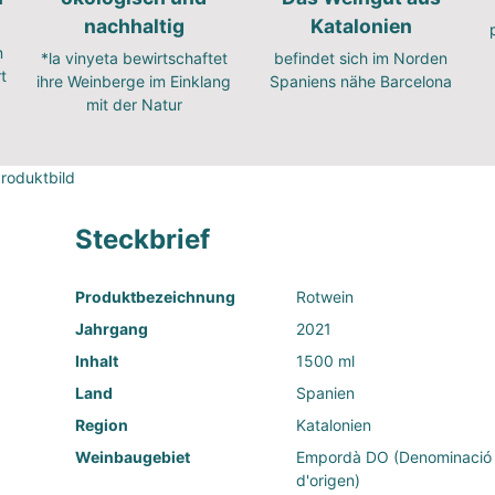
nachhaltig
Katalonien
m
*la vinyeta bewirtschaftet
befindet sich im Norden
t
ihre Weinberge im Einklang
Spaniens nähe Barcelona
mit der Natur
Steckbrief
Produktbezeichnung
Rotwein
Jahrgang
2021
Inhalt
1500 ml
Land
Spanien
Region
Katalonien
Weinbaugebiet
Empordà DO (Denominació
d'origen)