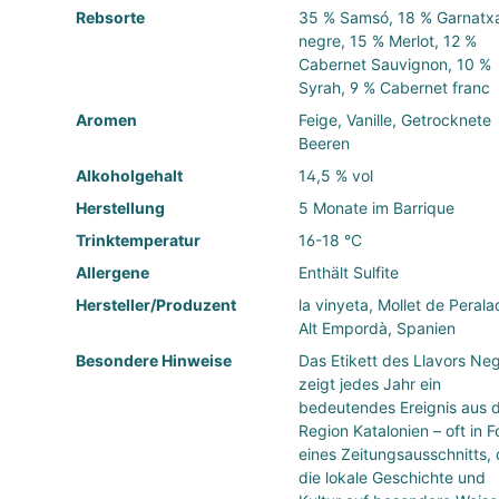
Rebsorte
35 % Samsó, 18 % Garnatx
negre, 15 % Merlot, 12 %
Cabernet Sauvignon, 10 %
Syrah, 9 % Cabernet franc
Aromen
Feige, Vanille, Getrocknete
Beeren
Alkoholgehalt
14,5 % vol
Herstellung
5 Monate im Barrique
Trinktemperatur
16-18 °C
Allergene
Enthält Sulfite
Hersteller/Produzent
la vinyeta, Mollet de Perala
Alt Empordà, Spanien
Besondere Hinweise
Das Etikett des Llavors Ne
zeigt jedes Jahr ein
bedeutendes Ereignis aus 
Region Katalonien – oft in 
eines Zeitungsausschnitts, 
die lokale Geschichte und