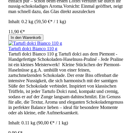
einfach pur – schon beim ersten Löffel verführt sie durch ihr
nussig-schokoladiges Aroma.Vorsicht: Einmal geöffnet, neigt
man schnell dazu, das Glas direkt auszulecken
Inhalt:
0.2 kg
(59,50 €* / 1 kg)
11,90 €*
In den Warenkorb
Tartufi dolci Bianco 110 g
Tartufi dolci Bianco 110 g Tartufi dolci aus dem Piemont -
Handgefertigte Schokoladen-Haselnuss-Praliné - Jede Praline
ist ein kleines Meisterwerk! Kleine Stückchen der Piemont-
Haselnüsse g.g.A. umhüllt von einer feinen,
zartschmelzenden Schokolade. Der erste Biss offenbart die
intensive Nussigkeit, die sich harmonisch mit der samtigen
Süße der Schokolade verbindet. Inspiriert von klassischen
Trüffeln, ist jeder Tartufo Dolci rund, kompakt und cremig,
sodass er auf der Zunge langsam dahinschmilzt. Ein Genuss
für alle, die Textur, Aroma und eleganten Schokoladengenuss
in perfekter Balance lieben – ideal für besondere Momente
oder als kleine, edle Aufmerksamkeit.
Inhalt:
0.11 kg
(90,00 €* / 1 kg)
9,90 €*