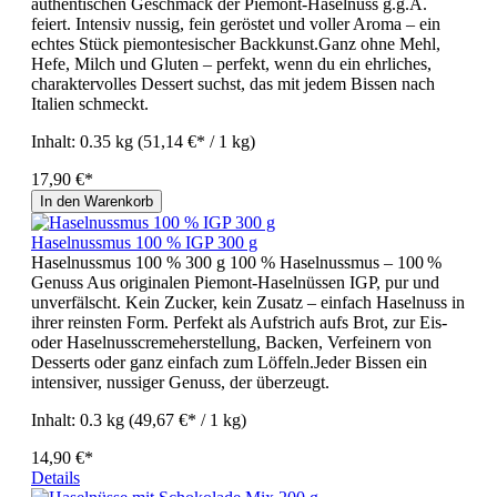
authentischen Geschmack der Piemont-Haselnuss g.g.A.
feiert. Intensiv nussig, fein geröstet und voller Aroma – ein
echtes Stück piemontesischer Backkunst.Ganz ohne Mehl,
Hefe, Milch und Gluten – perfekt, wenn du ein ehrliches,
charaktervolles Dessert suchst, das mit jedem Bissen nach
Italien schmeckt.
Inhalt:
0.35 kg
(51,14 €* / 1 kg)
17,90 €*
In den Warenkorb
Haselnussmus 100 % IGP 300 g
Haselnussmus 100 % 300 g 100 % Haselnussmus – 100 %
Genuss Aus originalen Piemont-Haselnüssen IGP, pur und
unverfälscht. Kein Zucker, kein Zusatz – einfach Haselnuss in
ihrer reinsten Form. Perfekt als Aufstrich aufs Brot, zur Eis-
oder Haselnusscremeherstellung, Backen, Verfeinern von
Desserts oder ganz einfach zum Löffeln.Jeder Bissen ein
intensiver, nussiger Genuss, der überzeugt.
Inhalt:
0.3 kg
(49,67 €* / 1 kg)
14,90 €*
Details