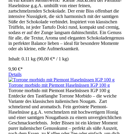
ist ein kleines Meisterwerk! Kleine Stückchen der Piemont-
Haselnüsse g.g.A. umhüllt von einer feinen,
zartschmelzenden Schokolade. Der erste Biss offenbart die
intensive Nussigkeit, die sich harmonisch mit der samtigen
Süße der Schokolade verbindet. Inspiriert von klassischen
Trüffeln, ist jeder Tartufo Dolci rund, kompakt und cremig,
sodass er auf der Zunge langsam dahinschmilzt. Ein Genuss
für alle, die Textur, Aroma und eleganten Schokoladengenuss
in perfekter Balance lieben – ideal für besondere Momente
oder als kleine, edle Aufmerksamkeit.
Inhalt:
0.11 kg
(90,00 €* / 1 kg)
9,90 €*
Details
Torrone morbido mit Piemont Haselnüssen IGP 100 g
Torrone morbido mit Piemont Haselnüssen IGP 100 g
Entdecke den Tastëlanghe Torrone Morbido – die weiche
Variante des klassischen italienischen Nougats. Zart
schmelzend und aromatisch. Fein geröstete Piemont-
Haselnüsse g.g.A. verschmelzen mit hochwertigem Honig
und einer samtigen Nougatbasis zu einem unvergleichlichen
Geschmackserlebnis. Jeder Bissen ist ein kleiner Moment
purer italienischer Genusskunst – perfekt als süße Auszeit,
nach dem Essen, zu Kaffee oder Tee oder einfach, um dich