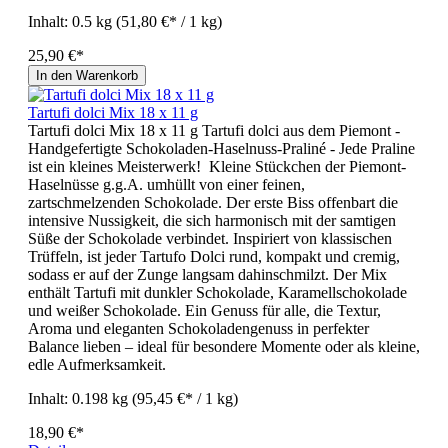
Inhalt:
0.5 kg
(51,80 €* / 1 kg)
25,90 €*
In den Warenkorb
Tartufi dolci Mix 18 x 11 g
Tartufi dolci Mix 18 x 11 g Tartufi dolci aus dem Piemont -
Handgefertigte Schokoladen-Haselnuss-Praliné - Jede Praline
ist ein kleines Meisterwerk! Kleine Stückchen der Piemont-
Haselnüsse g.g.A. umhüllt von einer feinen,
zartschmelzenden Schokolade. Der erste Biss offenbart die
intensive Nussigkeit, die sich harmonisch mit der samtigen
Süße der Schokolade verbindet. Inspiriert von klassischen
Trüffeln, ist jeder Tartufo Dolci rund, kompakt und cremig,
sodass er auf der Zunge langsam dahinschmilzt. Der Mix
enthält Tartufi mit dunkler Schokolade, Karamellschokolade
und weißer Schokolade. Ein Genuss für alle, die Textur,
Aroma und eleganten Schokoladengenuss in perfekter
Balance lieben – ideal für besondere Momente oder als kleine,
edle Aufmerksamkeit.
Inhalt:
0.198 kg
(95,45 €* / 1 kg)
18,90 €*