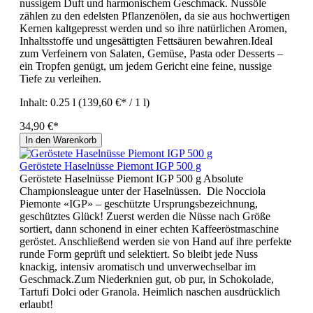
nussigem Duft und harmonischem Geschmack. Nussöle
zählen zu den edelsten Pflanzenölen, da sie aus hochwertigen
Kernen kaltgepresst werden und so ihre natürlichen Aromen,
Inhaltsstoffe und ungesättigten Fettsäuren bewahren.Ideal
zum Verfeinern von Salaten, Gemüse, Pasta oder Desserts –
ein Tropfen genügt, um jedem Gericht eine feine, nussige
Tiefe zu verleihen.
Inhalt:
0.25 l
(139,60 €* / 1 l)
34,90 €*
In den Warenkorb
Geröstete Haselnüsse Piemont IGP 500 g
Geröstete Haselnüsse Piemont IGP 500 g Absolute
Championsleague unter der Haselnüssen. Die Nocciola
Piemonte «IGP» – geschützte Ursprungsbezeichnung,
geschütztes Glück! Zuerst werden die Nüsse nach Größe
sortiert, dann schonend in einer echten Kaffeeröstmaschine
geröstet. Anschließend werden sie von Hand auf ihre perfekte
runde Form geprüft und selektiert. So bleibt jede Nuss
knackig, intensiv aromatisch und unverwechselbar im
Geschmack.Zum Niederknien gut, ob pur, in Schokolade,
Tartufi Dolci oder Granola. Heimlich naschen ausdrücklich
erlaubt!