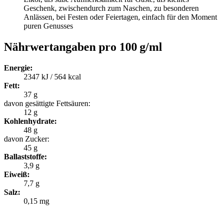
Geschenk, zwischendurch zum Naschen, zu besonderen
Anlässen, bei Festen oder Feiertagen, einfach für den Moment
puren Genusses
Nährwertangaben pro 100 g/ml
Energie:
2347 kJ / 564 kcal
Fett:
37 g
davon gesättigte Fettsäuren:
12 g
Kohlenhydrate:
48 g
davon Zucker:
45 g
Ballaststoffe:
3,9 g
Eiweiß:
7,7 g
Salz:
0,15 mg