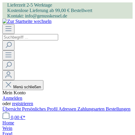
Lieferzeit 2-5 Werktage
Kostenlose Lieferung ab 99,00 € Bestellwert
Kontakt: info@genusskessel.de
Menü schließen
Mein Konto
Anmelden
oder
registrieren
Übersicht
Persönliches Profil
Adressen
Zahlungsarten
Bestellungen
0,00 €*
Home
Wein
Food