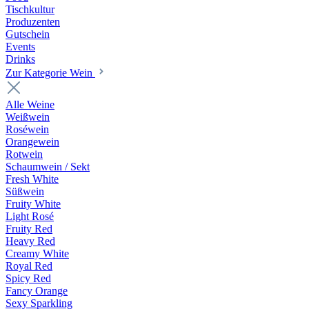
Tischkultur
Produzenten
Gutschein
Events
Drinks
Zur Kategorie Wein
Alle Weine
Weißwein
Roséwein
Orangewein
Rotwein
Schaumwein / Sekt
Fresh White
Süßwein
Fruity White
Light Rosé
Fruity Red
Heavy Red
Creamy White
Royal Red
Spicy Red
Fancy Orange
Sexy Sparkling