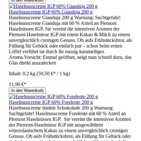
In den Warenkorb
Haselnusscreme IGP 60% Gianduja 200 g
Haselnusscreme Gianduja 200 g Warnung: Suchtgefahr!
Haselnusscreme Gianduja mit 60 % Anteil an Piemont
Haselnüssen IGP. Sie vereint die intensiven Aromen der
Piemont-Haselnüsse IGP mit rotem Kakao & Milch zu einem
unvergleichlich cremigen Genuss. Ob aufs Frühstücksbrot, als
Füllung für Gebäck oder einfach pur – schon beim ersten
Löffel verführt sie durch ihr nussig-karamelliges
Aroma.Vorsicht: Einmal geöffnet, neigt man schnell dazu, das
Glas direkt auszulecken
Inhalt:
0.2 kg
(59,50 €* / 1 kg)
11,90 €*
In den Warenkorb
Haselnusscreme IGP 60% Fondente 200 g
Haselnusscreme dunkle Schokolade 200 g Warnung:
Suchtgefahr! Haselnusscreme Fondente mit 60 % Anteil an
Piemont Haselnüssen IGP. Sie vereint die intensiven Aromen
der Piemont-Haselnüsse IGP mit ausgewähltem
venezolanischem Kakao zu einem unvergleichlich cremigen
Genuss. Ob aufs Frühstücksbrot, als Füllung für Gebäck oder