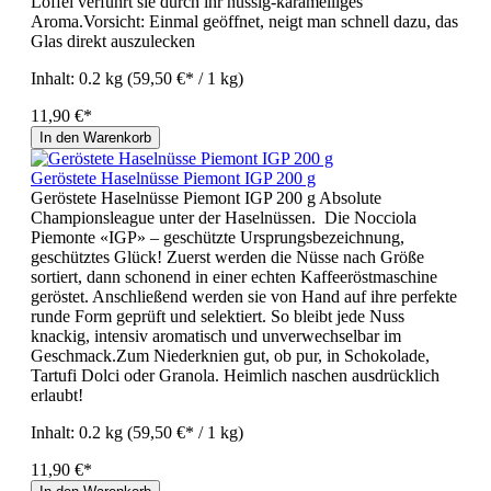
Löffel verführt sie durch ihr nussig-karamelliges
Aroma.Vorsicht: Einmal geöffnet, neigt man schnell dazu, das
Glas direkt auszulecken
Inhalt:
0.2 kg
(59,50 €* / 1 kg)
11,90 €*
In den Warenkorb
Geröstete Haselnüsse Piemont IGP 200 g
Geröstete Haselnüsse Piemont IGP 200 g Absolute
Championsleague unter der Haselnüssen. Die Nocciola
Piemonte «IGP» – geschützte Ursprungsbezeichnung,
geschütztes Glück! Zuerst werden die Nüsse nach Größe
sortiert, dann schonend in einer echten Kaffeeröstmaschine
geröstet. Anschließend werden sie von Hand auf ihre perfekte
runde Form geprüft und selektiert. So bleibt jede Nuss
knackig, intensiv aromatisch und unverwechselbar im
Geschmack.Zum Niederknien gut, ob pur, in Schokolade,
Tartufi Dolci oder Granola. Heimlich naschen ausdrücklich
erlaubt!
Inhalt:
0.2 kg
(59,50 €* / 1 kg)
11,90 €*