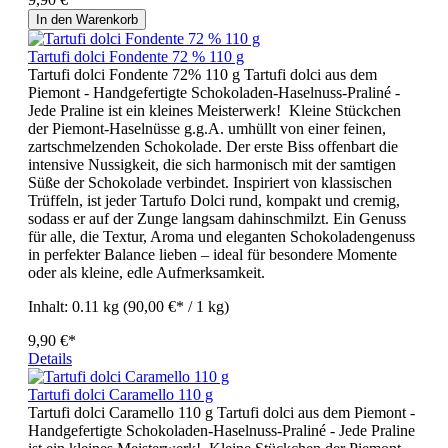
In den Warenkorb
Tartufi dolci Fondente 72 % 110 g
Tartufi dolci Fondente 72% 110 g Tartufi dolci aus dem
Piemont - Handgefertigte Schokoladen-Haselnuss-Praliné -
Jede Praline ist ein kleines Meisterwerk! Kleine Stückchen
der Piemont-Haselnüsse g.g.A. umhüllt von einer feinen,
zartschmelzenden Schokolade. Der erste Biss offenbart die
intensive Nussigkeit, die sich harmonisch mit der samtigen
Süße der Schokolade verbindet. Inspiriert von klassischen
Trüffeln, ist jeder Tartufo Dolci rund, kompakt und cremig,
sodass er auf der Zunge langsam dahinschmilzt. Ein Genuss
für alle, die Textur, Aroma und eleganten Schokoladengenuss
in perfekter Balance lieben – ideal für besondere Momente
oder als kleine, edle Aufmerksamkeit.
Inhalt:
0.11 kg
(90,00 €* / 1 kg)
9,90 €*
Details
Tartufi dolci Caramello 110 g
Tartufi dolci Caramello 110 g Tartufi dolci aus dem Piemont -
Handgefertigte Schokoladen-Haselnuss-Praliné - Jede Praline