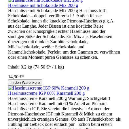
Haselnüsse mit Schokolade Mix 200 g
Haselnüsse mit Schokolade Mix 200 g Haselnuss trifft
Schokolade – doppelt verführerisch! Außen feinste
Schokolade, innen die knackige Piemont-Haselnuss g.g.A.
aus der Langhe. Jeder Bissen ist eine köstliche Reise
zwischen der Knusprigkeit echter Haselnüsse und der
samtigen Süße der Schokolade. Ein Mix aus Haselnüssen
überzogen mit dunkler Zartbitterschokolade,
Milchschokolade, weißer Schokolade und
Karamellschokolade. Perfekt, um den Gaumen zu verwöhnen
oder einen Moment puren Genusses zu schenken.
Inhalt:
0.2 kg
(74,50 €* / 1 kg)
14,90 €*
In den Warenkorb
Haselnusscreme IGP 60% Karamell 200 g
Haselnusscreme Karamell 200 g Warnung: Suchtgefahr!
Haselnusscreme Karamell mit 60 % Anteil an Piemont
Haselnüssen IGP. Sie vereint die intensiven Aromen der
Piemont-Haselnüsse IGP mit Karamell & Milch zu einem
unvergleichlich cremigen Genuss. Ob aufs Frühstücksbrot, als
Füllung für Gebäck oder einfach pur – schon beim ersten