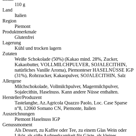
110 g
Land
Italien
Region
Piemont
Produktmerkmale
Glutenfrei
Lagerung
Kühl und trocken lagern
Zutaten
Weiße Schokolade (50%) (Kakao mind. 28%, Zucker,
Kakaobutter, VOLLMILCHPULVER, SOJALECITHIN,
natürliches Vanille Aroma), Piemonteser HASELNÜSSE IGP
(31%), Rohrzucker, Kakaopulver, SOJALECITHIN, Salz
Allergene
Milchschokolade, Vollmilchpulver, Magermilchpulver,
Sojalecithin, Haselnuss. Kann andere Nüsse enthalten.
Hersteller/Produzent
Tastelanghe, Az.Agricola Quazzo Paolo, Loc. Case Sparse
n°8, 12060 Somano CN, Piemonte, Italien
Auszeichnungen
Piemont Haselnuss IGP
Genussmoment
Als Dessert, zu Kaffee oder Tee, zu einem Glas Wein oder
Likör, als süße Aufmerksamkeit für Gäste, als kleines