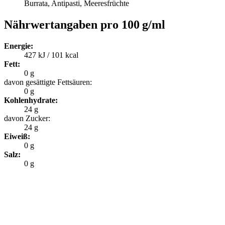
Burrata, Antipasti, Meeresfrüchte
Nährwertangaben pro 100 g/ml
Energie:
427 kJ / 101 kcal
Fett:
0 g
davon gesättigte Fettsäuren:
0 g
Kohlenhydrate:
24 g
davon Zucker:
24 g
Eiweiß:
0 g
Salz:
0 g