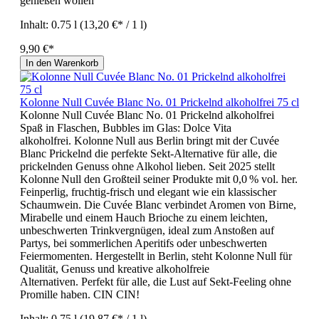
genießen wollen
Inhalt:
0.75 l
(13,20 €* / 1 l)
9,90 €*
In den Warenkorb
Kolonne Null Cuvée Blanc No. 01 Prickelnd alkoholfrei 75 cl
Kolonne Null Cuvée Blanc No. 01 Prickelnd alkoholfrei
Spaß in Flaschen, Bubbles im Glas: Dolce Vita
alkoholfrei. Kolonne Null aus Berlin bringt mit der Cuvée
Blanc Prickelnd die perfekte Sekt-Alternative für alle, die
prickelnden Genuss ohne Alkohol lieben. Seit 2025 stellt
Kolonne Null den Großteil seiner Produkte mit 0,0 % vol. her.
Feinperlig, fruchtig-frisch und elegant wie ein klassischer
Schaumwein. Die Cuvée Blanc verbindet Aromen von Birne,
Mirabelle und einem Hauch Brioche zu einem leichten,
unbeschwerten Trinkvergnügen, ideal zum Anstoßen auf
Partys, bei sommerlichen Aperitifs oder unbeschwerten
Feiermomenten. Hergestellt in Berlin, steht Kolonne Null für
Qualität, Genuss und kreative alkoholfreie
Alternativen. Perfekt für alle, die Lust auf Sekt‑Feeling ohne
Promille haben. CIN CIN!
Inhalt:
0.75 l
(19,87 €* / 1 l)