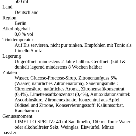
500 ml
Land
Deutschland
Region
Berlin
Alkoholgehalt
0,0 % vol
Trinktemperatur
Auf Eis servieren, nicht pur trinken. Empfohlen mit Tonic als
Limello Spritz
Lagerung
Ungeöffnet: mindestens 2 Jahre haltbar. Geöffnet: (kühl &
dunkel) lagernd mindestens 8 Wochen haltbar
Zutaten
Wasser, Glucose-Fructose-Sirup, Zitronenaufguss 5%
(Wasser, natürliches Zitronenaroma), Säuerungsmittel:
Citronensäure, natürliches Aroma, Zitronensaftkonzentrat
(0,4%), Limettensaftkonzentrat (0,4%), Antioxidationsmittel:
Ascorbinsäure, Zitronenextrakte, Konzentrat aus Apfel,
Öldistel und Zitrone, Konservierungsstoff: Kaliumsorbat,
Raucharoma
Genussmoment
LIMELLO SPRITZ: 40 ml San limello, 160 ml Tonic Water
oder alkoholfreier Sekt, Weinglas, Eiswürfel, Minze
passt zu