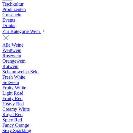
Tischkultur
Produzenten
Gutschein
Events
Drinks
Zur Kategorie Wein
Alle Weine
Weißwein
Roséwein
Orangewein
Rotwein
Schaumwein / Sekt
Fresh White
Süßwein
Fruity White
Light Rosé
Fruity Red
Heavy Red
Creamy White
Royal Red
Spicy Red
Fancy Orange
Sexy Sparkling