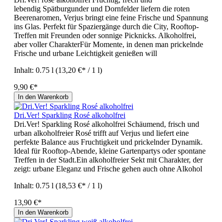
lebendig Spätburgunder und Dornfelder liefern die roten
Beerenaromen, Verjus bringt eine feine Frische und Spannung
ins Glas. Perfekt für Spaziergänge durch die City, Rooftop-
Treffen mit Freunden oder sonnige Picknicks. Alkoholfrei,
aber voller CharakterFür Momente, in denen man prickelnde
Frische und urbane Leichtigkeit genießen will
Inhalt:
0.75 l
(13,20 €* / 1 l)
9,90 €*
In den Warenkorb
Dri.Ver! Sparkling Rosé alkoholfrei
Dri.Ver! Sparkling Rosé alkoholfrei Schäumend, frisch und
urban alkoholfreier Rosé trifft auf Verjus und liefert eine
perfekte Balance aus Fruchtigkeit und prickelnder Dynamik.
Ideal für Rooftop-Abende, kleine Gartenpartys oder spontane
Treffen in der Stadt.Ein alkoholfreier Sekt mit Charakter, der
zeigt: urbane Eleganz und Frische gehen auch ohne Alkohol
Inhalt:
0.75 l
(18,53 €* / 1 l)
13,90 €*
In den Warenkorb