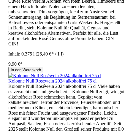
Cuvée Rosé vereint Aromen von roten Beeren, Himbeere und
einem Hauch floraler Noten zu einem leichten,
unbeschwerten Trinkvergnügen, ideal zum Anstoßen bei
Sonnenuntergang, als Begleitung im Sternerestaurant, bei
Babyshowers oder entspannten Girls Weekends. Hergestellt
in Berlin, steht Kolonne Null für Qualität, Genuss und
kreative alkoholfreie Alternativen. Perfekt für alle, die Lust
auf prickelnden Rosé-Genuss ohne Promille haben. CIN
CIN!
Inhalt:
0.375 l
(26,40 €* / 1 l)
9,90 €*
In den Warenkorb
Kolonne Null Roséwein 2024 alkoholfrei 75 cl
Kolonne Null Roséwein 2024 alkoholfrei 75 cl Viele haben
es versucht und sind gescheitert – Kolonne Null zeigt, wie gut
alkoholfreier Rosé schmecken kann. Geprägt vom
kalksteinreichen Terroir der Provence, Feuersteinböden und
mediterranem Klima, entsteht ein lebendiger, harmonischer
Rosé mit feiner Frucht und ausgewogener Frische. Leicht,
elegant und wunderbar unkompliziert passt er perfekt zu
Antipasti, Salaten, Fisch oder als erfrischender Aperitif. Seit
2025 stellt Kolonne Null den Großteil seiner Produkte mit 0,0