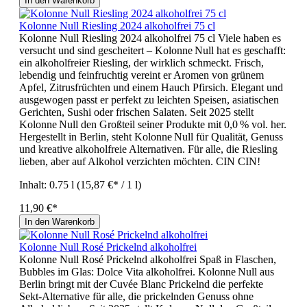
In den Warenkorb
Kolonne Null Riesling 2024 alkoholfrei 75 cl
Kolonne Null Riesling 2024 alkoholfrei 75 cl Viele haben es
versucht und sind gescheitert – Kolonne Null hat es geschafft:
ein alkoholfreier Riesling, der wirklich schmeckt. Frisch,
lebendig und feinfruchtig vereint er Aromen von grünem
Apfel, Zitrusfrüchten und einem Hauch Pfirsich. Elegant und
ausgewogen passt er perfekt zu leichten Speisen, asiatischen
Gerichten, Sushi oder frischen Salaten. Seit 2025 stellt
Kolonne Null den Großteil seiner Produkte mit 0,0 % vol. her.
Hergestellt in Berlin, steht Kolonne Null für Qualität, Genuss
und kreative alkoholfreie Alternativen. Für alle, die Riesling
lieben, aber auf Alkohol verzichten möchten. CIN CIN!
Inhalt:
0.75 l
(15,87 €* / 1 l)
11,90 €*
In den Warenkorb
Kolonne Null Rosé Prickelnd alkoholfrei
Kolonne Null Rosé Prickelnd alkoholfrei Spaß in Flaschen,
Bubbles im Glas: Dolce Vita alkoholfrei. Kolonne Null aus
Berlin bringt mit der Cuvée Blanc Prickelnd die perfekte
Sekt-Alternative für alle, die prickelnden Genuss ohne