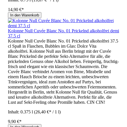
14,90 €*
In den Warenkorb
Kolonne Null Cuvée Blanc No. 01 Prickelnd alkoholfrei demi
37.5 cl
Kolonne Null Cuvée Blanc No. 01 Prickelnd alkoholfrei 37.5
cl Spaß in Flaschen, Bubbles im Glas: Dolce Vita
alkoholfrei. Kolonne Null aus Berlin bringt mit der Cuvée
Blanc Prickelnd die perfekte Sekt-Alternative für alle, die
prickelnden Genuss ohne Alkohol lieben. Feinperlig, fruchtig-
frisch und elegant wie ein klassischer Schaumwein. Die
Cuvée Blanc verbindet Aromen von Birne, Mirabelle und
einem Hauch Brioche zu einem leichten, unbeschwerten
Trinkvergnügen, ideal zum Anstoßen auf Partys, bei
sommerlichen Aperitifs oder unbeschwerten Feiermomenten.
Hergestellt in Berlin, steht Kolonne Null für Qualität, Genuss
und kreative alkoholfreie Alternativen. Perfekt für alle, die
Lust auf Sekt‑Feeling ohne Promille haben. CIN CIN!
Inhalt:
0.375 l
(26,40 €* / 1 l)
9,90 €*