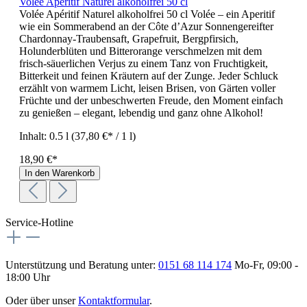
Volée Apéritif Naturel alkoholfrei 50 cl
Volée Apéritif Naturel alkoholfrei 50 cl Volée – ein Aperitif
wie ein Sommerabend an der Côte d’Azur Sonnengereifter
Chardonnay-Traubensaft, Grapefruit, Bergpfirsich,
Holunderblüten und Bitterorange verschmelzen mit dem
frisch-säuerlichen Verjus zu einem Tanz von Fruchtigkeit,
Bitterkeit und feinen Kräutern auf der Zunge. Jeder Schluck
erzählt von warmem Licht, leisen Brisen, von Gärten voller
Früchte und der unbeschwerten Freude, den Moment einfach
zu genießen – elegant, lebendig und ganz ohne Alkohol!
Inhalt:
0.5 l
(37,80 €* / 1 l)
18,90 €*
In den Warenkorb
Service-Hotline
Unterstützung und Beratung unter:
0151 68 114 174
Mo-Fr, 09:00 -
18:00 Uhr
Oder über unser
Kontaktformular
.