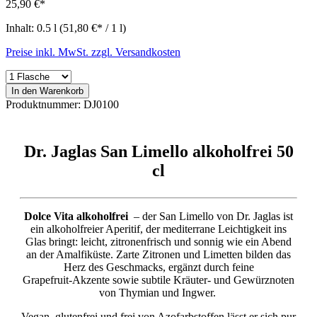
25,90 €*
Inhalt:
0.5 l
(51,80 €* / 1 l)
Preise inkl. MwSt. zzgl. Versandkosten
In den Warenkorb
Produktnummer:
DJ0100
Dr. Jaglas San Limello alkoholfrei 50
cl
Dolce Vita alkoholfrei
– der San Limello von Dr. Jaglas ist
ein alkoholfreier Aperitif, der mediterrane Leichtigkeit ins
Glas bringt: leicht, zitronenfrisch und sonnig wie ein Abend
an der Amalfiküste. Zarte Zitronen und Limetten bilden das
Herz des Geschmacks, ergänzt durch feine
Grapefruit‑Akzente sowie subtile Kräuter‑ und Gewürznoten
von Thymian und Ingwer.
Vegan, glutenfrei und frei von Azofarbstoffen lässt er sich pur