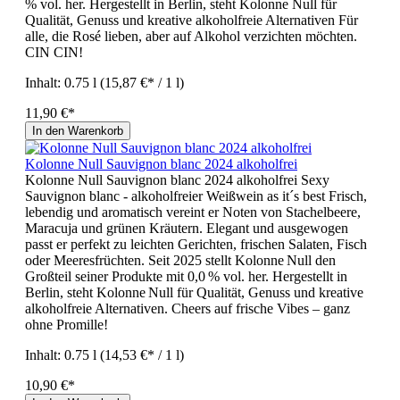
% vol. her. Hergestellt in Berlin, steht Kolonne Null für
Qualität, Genuss und kreative alkoholfreie Alternativen Für
alle, die Rosé lieben, aber auf Alkohol verzichten möchten.
CIN CIN!
Inhalt:
0.75 l
(15,87 €* / 1 l)
11,90 €*
In den Warenkorb
Kolonne Null Sauvignon blanc 2024 alkoholfrei
Kolonne Null Sauvignon blanc 2024 alkoholfrei Sexy
Sauvignon blanc - alkoholfreier Weißwein as it´s best Frisch,
lebendig und aromatisch vereint er Noten von Stachelbeere,
Maracuja und grünen Kräutern. Elegant und ausgewogen
passt er perfekt zu leichten Gerichten, frischen Salaten, Fisch
oder Meeresfrüchten. Seit 2025 stellt Kolonne Null den
Großteil seiner Produkte mit 0,0 % vol. her. Hergestellt in
Berlin, steht Kolonne Null für Qualität, Genuss und kreative
alkoholfreie Alternativen. Cheers auf frische Vibes – ganz
ohne Promille!
Inhalt:
0.75 l
(14,53 €* / 1 l)
10,90 €*