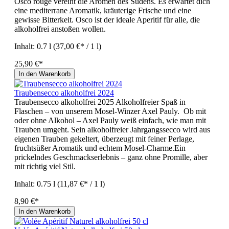
Osco rouge vereint die Aromen des Südens. Es erwartet dich
eine mediterrane Aromatik, kräuterige Frische und eine
gewisse Bitterkeit. Osco ist der ideale Aperitif für alle, die
alkoholfrei anstoßen wollen.
Inhalt:
0.7 l
(37,00 €* / 1 l)
25,90 €*
In den Warenkorb
Traubensecco alkoholfrei 2024
Traubensecco alkoholfrei 2025 Alkoholfreier Spaß in
Flaschen – von unserem Mosel-Winzer Axel Pauly. Ob mit
oder ohne Alkohol – Axel Pauly weiß einfach, wie man mit
Trauben umgeht. Sein alkoholfreier Jahrgangssecco wird aus
eigenen Trauben gekeltert, überzeugt mit feiner Perlage,
fruchtsüßer Aromatik und echtem Mosel-Charme.Ein
prickelndes Geschmackserlebnis – ganz ohne Promille, aber
mit richtig viel Stil.
Inhalt:
0.75 l
(11,87 €* / 1 l)
8,90 €*
In den Warenkorb