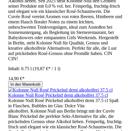
Alkohol lieben. Seit 2025 stellt Kolonne Null den Großteil
seiner Produkte mit 0,0 % vol. her. Feinperlig, fruchtig-frisch
und elegant wie ein klassischer Rosé-Schaumwein. Die
Cuvée Rosé vereint Aromen von roten Beeren, Himbeere und
einem Hauch floraler Noten zu einem leichten,
unbeschwerten Trinkvergnügen, ideal zum Anstoßen bei
Sonnenuntergang, als Begleitung im Sternerestaurant, bei
Babyshowers oder entspannten Girls Weekends. Hergestellt
in Berlin, steht Kolonne Null für Qualität, Genuss und
kreative alkoholfreie Alternativen. Perfekt für alle, die Lust
auf prickelnden Rosé-Genuss ohne Promille haben. CIN
CIN!
Inhalt:
0.75 l
(19,87 €* / 1 l)
14,90 €*
In den Warenkorb
Kolonne Null Rosé Prickelnd demi alkoholfrei 37.5 cl
Kolonne Null Rosé Prickelnd alkoholfrei demi 37.5 cl Spaß
in Flaschen, Bubbles im Glas: Dolce Vita
alkoholfrei. Kolonne Null aus Berlin bringt mit der Cuvée
Blanc Prickelnd die perfekte Sekt-Alternative für alle, die
prickelnden Genuss ohne Alkohol lieben. Feinperlig, fruchtig-
frisch und elegant wie ein klassischer Rosé-Schaumwein. Die