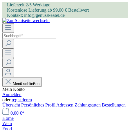
Lieferzeit 2-5 Werktage
Kostenlose Lieferung ab 99,00 € Bestellwert
Kontakt: info@genusskessel.de
Menü schließen
Mein Konto
Anmelden
oder
registrieren
Übersicht
Persönliches Profil
Adressen
Zahlungsarten
Bestellungen
0,00 €*
Home
Wein
Food