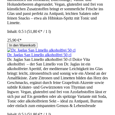
Holunderbeeren abgerundet. Vegan, glutenfrei und frei von
künstlichen Zusatzstoffen bringt er sommerliche Frische ins
Glas und passt perfekt zu Antipasti, leichten Salaten oder
feinen Snacks – etwa als Hibiskus-Spritz mit Tonic und
Limette.
Inhalt:
0.5 l
(51,80 €* / 1 l)
25,90 €*
In den Warenkorb
Dr. Jaglas San Limello alkoholfrei 50 cl
Dr. Jaglas San Limello alkoholfrei 50 cl Dolce Vita
alkoholfrei – der San Limello von Dr. Jaglas ist ein
alkoholfreier Aperitif, der mediterrane Leichtigkeit ins Glas
bringt: leicht, zitronenfrisch und sonnig wie ein Abend an der
Amalfiküste. Zarte Zitronen und Limetten bilden das Herz des
Geschmacks, ergänzt durch feine Grapefruit‑Akzente sowie
subtile Kräuter‑ und Gewürznoten von Thymian und
Ingwer. Vegan, glutenfrei und frei von Azofarbstoffen lässt er
sich pur auf Eis genießen oder als spritzige Variante mit Soda,
Tonic oder alkoholfreiem Sekt – ideal zu Antipasti, Burrata
oder einfach zum entspannten Genuss & Lebensfreude
Inhalt:
0.5 l
(51,80 €* / 1 l)