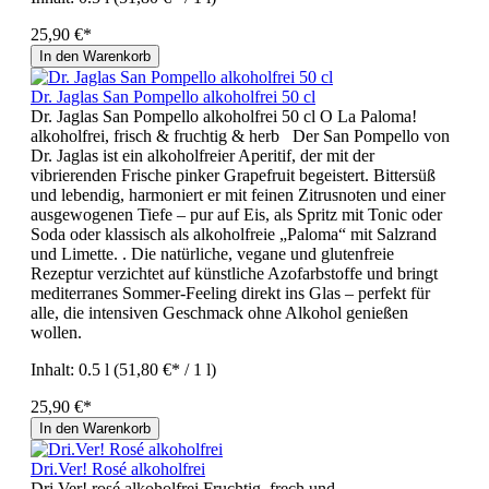
25,90 €*
In den Warenkorb
Dr. Jaglas San Pompello alkoholfrei 50 cl
Dr. Jaglas San Pompello alkoholfrei 50 cl O La Paloma!
alkoholfrei, frisch & fruchtig & herb Der San Pompello von
Dr. Jaglas ist ein alkoholfreier Aperitif, der mit der
vibrierenden Frische pinker Grapefruit begeistert. Bittersüß
und lebendig, harmoniert er mit feinen Zitrusnoten und einer
ausgewogenen Tiefe – pur auf Eis, als Spritz mit Tonic oder
Soda oder klassisch als alkoholfreie „Paloma“ mit Salzrand
und Limette. . Die natürliche, vegane und glutenfreie
Rezeptur verzichtet auf künstliche Azofarbstoffe und bringt
mediterranes Sommer‑Feeling direkt ins Glas – perfekt für
alle, die intensiven Geschmack ohne Alkohol genießen
wollen.
Inhalt:
0.5 l
(51,80 €* / 1 l)
25,90 €*
In den Warenkorb
Dri.Ver! Rosé alkoholfrei
Dri.Ver! rosé alkoholfrei Fruchtig, frech und