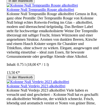
In den Warenkorb
Kolonne Null Tempranillo Rouge alkoholfrei
Kolonne Null Tempranillo Rouge alkoholfrei Genuss in Rot,
ganz ohne Promille: Der Tempranillo Rouge von Kolonne
Null bringt echtes Rotwein-Feeling ins Glas – alkoholfrei,
modern und überraschend tiefgründig. Das Berliner Label
steht für hochwertige entalkoholisierte Weine Der Temprnillo
überzeugt mit saftiger Frucht, feinen Würznoten und einer
angenehmen Struktur. Aromen von dunklen Beeren, Kirsche
und einem Hauch Kräuter sorgen für Charakter und
Trinkfluss, ohne schwer zu wirken. Elegant, ausgewogen und
vielseitig einsetzbar – ideal zum Essen, für bewusste
Genussmomente oder gesellige Abende ohne Alkohol.
Inhalt:
0.75 l
(18,00 €* / 1 l)
13,50 €*
In den Warenkorb
Kolonne Null Verdejo 2023 alkoholfrei
Kolonne Null Verdejo 2023 alkoholfrei Viele haben es
versucht und sind gescheitert – Kolonne Null hat es geschafft:
ein alkoholfreier Weißwein, der wirklich schmeckt. Frisch,
lebendig und aromatisch vereint er Noten von grüner Birne,