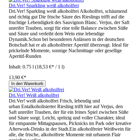
Dri.Ver! Sparkling weiß alkoholfrei
Dri.Ver! Sparkling weiß alkoholfrei Alkoholfrei, schäumend
und richtig gut Die frische Säure des Rieslings trifft auf die
fruchtige Lebendigkeit des Sauvignon Blanc. Verjus, der Saft
unreifer Trauben, sorgt für eine tolle Balance zwischen Süße
und Säure und verleiht dem Wein eine lebendige
Dynamik.Schon bei besonderen Anlässen in der deutschen
Botschaft hat er als alkoholfreier Aperitif überzeugt. Ideal für
prickelnde Momente, sonnige Nachmittage oder gesellige
Aperitif-Runden
Inhalt:
0.75 l
(18,53 €* / 1 l)
13,90 €*
In den Warenkorb
Dri.Ver! Weiß alkoholfrei
Dri.Ver! weiß alkoholfrei Frisch, lebendig und
urban Entalkoholisierter Riesling trifft hier auf Verjus, den
Saft unreifer Trauben, der für ein feines Spiel zwischen Süße
und Säure sorgt. Leicht, spritzig und voller Charakter, ideal
für entspannte Mittagspausen, Picknicks im Park oder kreative
Afterwork-Drinks in der Stadt.Ein alkoholfreier Weißwein für
alle, die frische, alkoholfreie Momente mit urbanem Flair