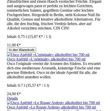
Zitrusfrüchten und einem Hauch exotischer Früchte. Elegant
und ausgewogen passt er perfekt zu leichten Gerichten,
sommerlichen Salaten, gegrilltem Gemüse oder leichten
Fischgerichten. Hergestellt in Berlin, steht Kolonne Null für
Qualität, Genuss und kreative alkoholfreie Alternativen. Für
alle, die den fruchtig, frischen Verdejo lieben, aber auf
Alkohol verzichten möchten. CIN CIN!
Inhalt:
0.75 l
(15,87 €* / 1 l)
11,90 €*
In den Warenkorb
Osco Apéritif «L'originale» alkoholfrei bio 700 ml
Osco l'originale vereint die Aromen des Südens. Es erwartet
dich eine mediterrane Aromatik, kräuterige Frische und eine
gewisse Bitterkeit. Osco ist der ideale Aperitif für alle, die
alkoholfrei anstoßen wollen.
Inhalt:
0.7 l
(35,57 €* / 1 l)
24,90 €*
Details
Osco Apéritif «Le Rouge Ardent» alkoholfrei bio 700 ml