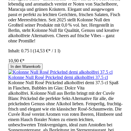
lebendig und aromatisch vereint er Noten von Stachelbeere,
Maracuja und grünen Kräutern. Elegant und ausgewogen
passt er perfekt zu leichten Gerichten, frischen Salaten, Fisch
oder Meeresfrüchten. Seit 2025 stellt Kolonne Null den
Großteil seiner Produkte mit 0,0 % vol. her. Hergestellt in
Berlin, steht Kolonne Null für Qualität, Genuss und kreative
alkoholfreie Alternativen. Cheers auf frische Vibes – ganz
ohne Promille!
Inhalt:
0.75 l
(14,53 €* / 1 l)
10,90 €*
In den Warenkorb
Kolonne Null Rosé Prickelnd demi alkoholfrei 37.5 cl
Kolonne Null Rosé Prickelnd alkoholfrei demi 37.5 cl Spaß
in Flaschen, Bubbles im Glas: Dolce Vita
alkoholfrei. Kolonne Null aus Berlin bringt mit der Cuvée
Blanc Prickelnd die perfekte Sekt-Alternative für alle, die
prickelnden Genuss ohne Alkohol lieben. Feinperlig, fruchtig-
frisch und elegant wie ein klassischer Rosé-Schaumwein. Die
Cuvée Rosé vereint Aromen von roten Beeren, Himbeere und
einem Hauch floraler Noten zu einem leichten,
unbeschwerten Trinkvergnügen, ideal zum Anstoßen bei
Sonnenuntergang, als Begleitung im Sternerestaurant, bei