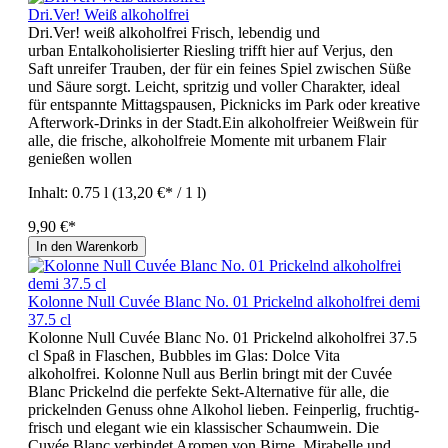
Dri.Ver! Weiß alkoholfrei
Dri.Ver! weiß alkoholfrei Frisch, lebendig und
urban Entalkoholisierter Riesling trifft hier auf Verjus, den
Saft unreifer Trauben, der für ein feines Spiel zwischen Süße
und Säure sorgt. Leicht, spritzig und voller Charakter, ideal
für entspannte Mittagspausen, Picknicks im Park oder kreative
Afterwork-Drinks in der Stadt.Ein alkoholfreier Weißwein für
alle, die frische, alkoholfreie Momente mit urbanem Flair
genießen wollen
Inhalt:
0.75 l
(13,20 €* / 1 l)
9,90 €*
In den Warenkorb
Kolonne Null Cuvée Blanc No. 01 Prickelnd alkoholfrei demi
37.5 cl
Kolonne Null Cuvée Blanc No. 01 Prickelnd alkoholfrei 37.5
cl Spaß in Flaschen, Bubbles im Glas: Dolce Vita
alkoholfrei. Kolonne Null aus Berlin bringt mit der Cuvée
Blanc Prickelnd die perfekte Sekt-Alternative für alle, die
prickelnden Genuss ohne Alkohol lieben. Feinperlig, fruchtig-
frisch und elegant wie ein klassischer Schaumwein. Die
Cuvée Blanc verbindet Aromen von Birne, Mirabelle und