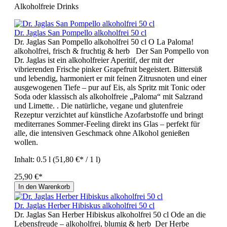
Alkoholfreie Drinks
Dr. Jaglas San Pompello alkoholfrei 50 cl
Dr. Jaglas San Pompello alkoholfrei 50 cl O La Paloma!
alkoholfrei, frisch & fruchtig & herb Der San Pompello von
Dr. Jaglas ist ein alkoholfreier Aperitif, der mit der
vibrierenden Frische pinker Grapefruit begeistert. Bittersüß
und lebendig, harmoniert er mit feinen Zitrusnoten und einer
ausgewogenen Tiefe – pur auf Eis, als Spritz mit Tonic oder
Soda oder klassisch als alkoholfreie „Paloma“ mit Salzrand
und Limette. . Die natürliche, vegane und glutenfreie
Rezeptur verzichtet auf künstliche Azofarbstoffe und bringt
mediterranes Sommer‑Feeling direkt ins Glas – perfekt für
alle, die intensiven Geschmack ohne Alkohol genießen
wollen.
Inhalt:
0.5 l
(51,80 €* / 1 l)
25,90 €*
In den Warenkorb
Dr. Jaglas Herber Hibiskus alkoholfrei 50 cl
Dr. Jaglas San Herber Hibiskus alkoholfrei 50 cl Ode an die
Lebensfreude – alkoholfrei, blumig & herb Der Herbe