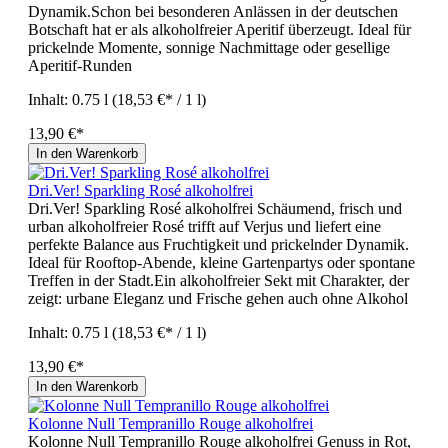
Dynamik.Schon bei besonderen Anlässen in der deutschen
Botschaft hat er als alkoholfreier Aperitif überzeugt. Ideal für
prickelnde Momente, sonnige Nachmittage oder gesellige
Aperitif-Runden
Inhalt:
0.75 l
(18,53 €* / 1 l)
13,90 €*
In den Warenkorb
Dri.Ver! Sparkling Rosé alkoholfrei
Dri.Ver! Sparkling Rosé alkoholfrei Schäumend, frisch und
urban alkoholfreier Rosé trifft auf Verjus und liefert eine
perfekte Balance aus Fruchtigkeit und prickelnder Dynamik.
Ideal für Rooftop-Abende, kleine Gartenpartys oder spontane
Treffen in der Stadt.Ein alkoholfreier Sekt mit Charakter, der
zeigt: urbane Eleganz und Frische gehen auch ohne Alkohol
Inhalt:
0.75 l
(18,53 €* / 1 l)
13,90 €*
In den Warenkorb
Kolonne Null Tempranillo Rouge alkoholfrei
Kolonne Null Tempranillo Rouge alkoholfrei Genuss in Rot,