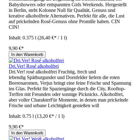
Babyshowers oder entspannten Girls Weekends. Hergestellt
in Berlin, steht Kolonne Null für Qualität, Genuss und
kreative alkoholfreie Alternativen. Perfekt für alle, die Lust
auf prickelnden Rosé-Genuss ohne Promille haben. CIN
CIN!
Inhalt:
0.375 l
(26,40 €* / 1 l)
9,90 €*
In den Warenkorb
Dri.Ver! Rosé alkoholfrei
Dri.Ver! rosé alkoholfrei Fruchtig, frech und
lebendig Spätburgunder und Dornfelder liefern die roten
Beerenaromen, Verjus bringt eine feine Frische und Spannung
ins Glas. Perfekt für Spaziergänge durch die City, Rooftop-
Treffen mit Freunden oder sonnige Picknicks. Alkoholfrei,
aber voller CharakterFür Momente, in denen man prickelnde
Frische und urbane Leichtigkeit genießen will
Inhalt:
0.75 l
(13,20 €* / 1 l)
9,90 €*
In den Warenkorb