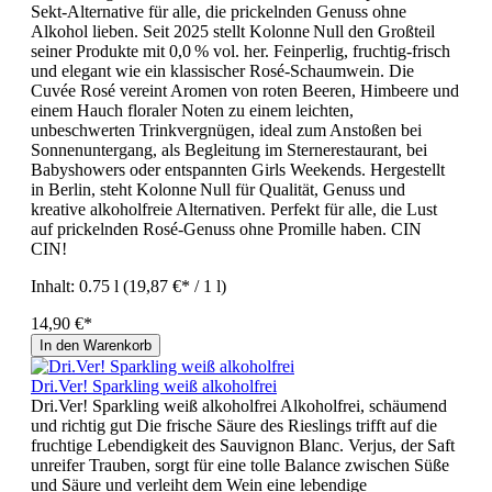
Sekt-Alternative für alle, die prickelnden Genuss ohne
Alkohol lieben. Seit 2025 stellt Kolonne Null den Großteil
seiner Produkte mit 0,0 % vol. her. Feinperlig, fruchtig-frisch
und elegant wie ein klassischer Rosé-Schaumwein. Die
Cuvée Rosé vereint Aromen von roten Beeren, Himbeere und
einem Hauch floraler Noten zu einem leichten,
unbeschwerten Trinkvergnügen, ideal zum Anstoßen bei
Sonnenuntergang, als Begleitung im Sternerestaurant, bei
Babyshowers oder entspannten Girls Weekends. Hergestellt
in Berlin, steht Kolonne Null für Qualität, Genuss und
kreative alkoholfreie Alternativen. Perfekt für alle, die Lust
auf prickelnden Rosé-Genuss ohne Promille haben. CIN
CIN!
Inhalt:
0.75 l
(19,87 €* / 1 l)
14,90 €*
In den Warenkorb
Dri.Ver! Sparkling weiß alkoholfrei
Dri.Ver! Sparkling weiß alkoholfrei Alkoholfrei, schäumend
und richtig gut Die frische Säure des Rieslings trifft auf die
fruchtige Lebendigkeit des Sauvignon Blanc. Verjus, der Saft
unreifer Trauben, sorgt für eine tolle Balance zwischen Süße
und Säure und verleiht dem Wein eine lebendige