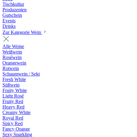
Tischkultur
Produzenten
Gutschein
Events
Drinks
Zur Kategorie Wein
Alle Weine
Weißwein
Roséwein
Orangewein
Rotwein
Schaumwein / Sekt
Fresh White
Süßwein
Fruity White
Light Rosé
Fruity Red
Heavy Red
Creamy White
Royal Red
Spicy Red
Fancy Orange
Sexy Sparkling