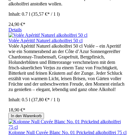
alkoholfrei anstoßen wollen.
Inhalt:
0.7 l
(35,57 €* / 1 l)
24,90 €*
Details
Volée Apéritif Naturel alkoholfrei 50 cl
Volée Apéritif Naturel alkoholfrei 50 cl Volée – ein Aperitif
wie ein Sommerabend an der Côte d’Azur Sonnengereifter
Chardonnay-Traubensaft, Grapefruit, Bergpfirsich,
Holunderblüten und Bitterorange verschmelzen mit dem
frisch-säuerlichen Verjus zu einem Tanz von Fruchtigkeit,
Bitterkeit und feinen Kräutern auf der Zunge. Jeder Schluck
erzählt von warmem Licht, leisen Brisen, von Gärten voller
Früchte und der unbeschwerten Freude, den Moment einfach
zu genießen – elegant, lebendig und ganz ohne Alkohol!
Inhalt:
0.5 l
(37,80 €* / 1 l)
18,90 €*
In den Warenkorb
Kolonne Null Cuvée Blanc No. 01 Prickelnd alkoholfrei 75 cl