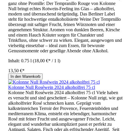
ganz ohne Promille: Der Tempranillo Rouge von Kolonne
Null bringt echtes Rotwein-Feeling ins Glas – alkoholfrei,
modern und überraschend tiefgründig. Das Berliner Label
steht für hochwertige entalkoholisierte Weine Der Temprnillo
überzeugt mit saftiger Frucht, feinen Würznoten und einer
angenehmen Struktur. Aromen von dunklen Beeren, Kirsche
und einem Hauch Kräuter sorgen für Charakter und
Trinkfluss, ohne schwer zu wirken. Elegant, ausgewogen und
vielseitig einsetzbar – ideal zum Essen, für bewusste
Genussmomente oder gesellige Abende ohne Alkohol.
Inhalt:
0.75 l
(18,00 €* / 1 l)
13,50 €*
In den Warenkorb
Kolonne Null Roséwein 2024 alkoholfrei 75 cl
Kolonne Null Roséwein 2024 alkoholfrei 75 cl Viele haben
es versucht und sind gescheitert – Kolonne Null zeigt, wie gut
alkoholfreier Rosé schmecken kann. Geprägt vom
kalksteinreichen Terroir der Provence, Feuersteinböden und
mediterranem Klima, entsteht ein lebendiger, harmonischer
Rosé mit feiner Frucht und ausgewogener Frische. Leicht,
elegant und wunderbar unkompliziert passt er perfekt zu
Antipasti, Salaten, Fisch oder als erfrischender Aperitif. Seit