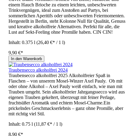
einem Hauch Brioche zu einem leichten, unbeschwerten
Trinkvergnügen, ideal zum Anstoßen auf Partys, bei
sommerlichen Aperitifs oder unbeschwerten Feiermomenten.
Hergestellt in Berlin, steht Kolonne Null für Qualität, Genuss
und kreative alkoholfreie Alternativen. Perfekt für alle, die
Lust auf Sekt‑Feeling ohne Promille haben. CIN CIN!
Inhalt:
0.375 l
(26,40 €* / 1 l)
9,90 €*
In den Warenkorb
Traubensecco alkoholfrei 2024
Traubensecco alkoholfrei 2025 Alkoholfreier Spaß in
Flaschen – von unserem Mosel-Winzer Axel Pauly. Ob mit
oder ohne Alkohol – Axel Pauly weiß einfach, wie man mit
Trauben umgeht. Sein alkoholfreier Jahrgangssecco wird aus
eigenen Trauben gekeltert, überzeugt mit feiner Perlage,
fruchtsüßer Aromatik und echtem Mosel-Charme.Ein
prickelndes Geschmackserlebnis – ganz ohne Promille, aber
mit richtig viel Stil.
Inhalt:
0.75 l
(11,87 €* / 1 l)
8,90 €*