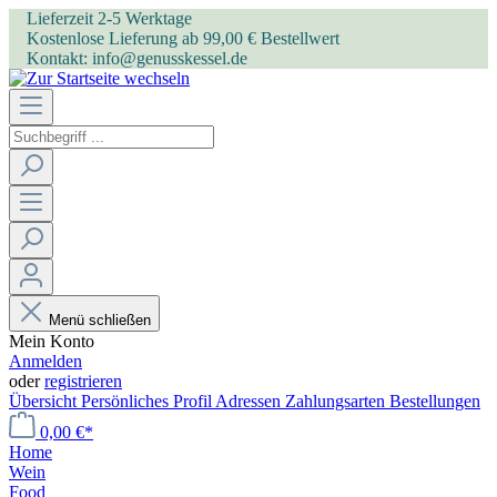
Lieferzeit 2-5 Werktage
Kostenlose Lieferung ab 99,00 € Bestellwert
Kontakt: info@genusskessel.de
Menü schließen
Mein Konto
Anmelden
oder
registrieren
Übersicht
Persönliches Profil
Adressen
Zahlungsarten
Bestellungen
0,00 €*
Home
Wein
Food