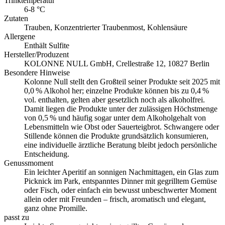
Trinktemperatur
6-8 °C
Zutaten
Trauben, Konzentrierter Traubenmost, Kohlensäure
Allergene
Enthält Sulfite
Hersteller/Produzent
KOLONNE NULL GmbH, Crellestraße 12, 10827 Berlin
Besondere Hinweise
Kolonne Null stellt den Großteil seiner Produkte seit 2025 mit
0,0 % Alkohol her; einzelne Produkte können bis zu 0,4 %
vol. enthalten, gelten aber gesetzlich noch als alkoholfrei.
Damit liegen die Produkte unter der zulässigen Höchstmenge
von 0,5 % und häufig sogar unter dem Alkoholgehalt von
Lebensmitteln wie Obst oder Sauerteigbrot. Schwangere oder
Stillende können die Produkte grundsätzlich konsumieren,
eine individuelle ärztliche Beratung bleibt jedoch persönliche
Entscheidung.
Genussmoment
Ein leichter Aperitif an sonnigen Nachmittagen, ein Glas zum
Picknick im Park, entspanntes Dinner mit gegrilltem Gemüse
oder Fisch, oder einfach ein bewusst unbeschwerter Moment
allein oder mit Freunden – frisch, aromatisch und elegant,
ganz ohne Promille.
passt zu