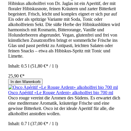
Hibiskus alkoholfrei von Dr. Jaglas ist ein Aperitif, der mit
floraler Hibiskusnote, feinen Kräutern und zarter Bitterkeit
begeistert. Frisch, leicht und komplex eignet er sich pur auf
Eis oder als spritzige Variante mit Soda, Tonic oder
alkoholfreiem Sekt. Die süße Herbe der Hibiskusblüten wird
harmonisch mit Rosmarin, Bitterorange, Vanille und
Holunderbeeren abgerundet. Vegan, glutenfrei und frei von
künstlichen Zusatzstoffen bringt er sommerliche Frische ins
Glas und passt perfekt zu Antipasti, leichten Salaten oder
feinen Snacks – etwa als Hibiskus-Spritz mit Tonic und
Limette.
Inhalt:
0.5 l
(51,80 €* / 1 l)
25,90 €*
In den Warenkorb
Osco Apéritif «Le Rouge Ardent» alkoholfrei bio 700 ml
Osco rouge vereint die Aromen des Südens. Es erwartet dich
eine mediterrane Aromatik, kräuterige Frische und eine
gewisse Bitterkeit. Osco ist der ideale Aperitif für alle, die
alkoholfrei anstoßen wollen.
Inhalt:
0.7 l
(37,00 €* / 1 l)