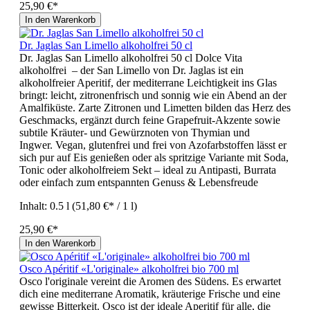
25,90 €*
In den Warenkorb
Dr. Jaglas San Limello alkoholfrei 50 cl
Dr. Jaglas San Limello alkoholfrei 50 cl Dolce Vita
alkoholfrei – der San Limello von Dr. Jaglas ist ein
alkoholfreier Aperitif, der mediterrane Leichtigkeit ins Glas
bringt: leicht, zitronenfrisch und sonnig wie ein Abend an der
Amalfiküste. Zarte Zitronen und Limetten bilden das Herz des
Geschmacks, ergänzt durch feine Grapefruit‑Akzente sowie
subtile Kräuter‑ und Gewürznoten von Thymian und
Ingwer. Vegan, glutenfrei und frei von Azofarbstoffen lässt er
sich pur auf Eis genießen oder als spritzige Variante mit Soda,
Tonic oder alkoholfreiem Sekt – ideal zu Antipasti, Burrata
oder einfach zum entspannten Genuss & Lebensfreude
Inhalt:
0.5 l
(51,80 €* / 1 l)
25,90 €*
In den Warenkorb
Osco Apéritif «L'originale» alkoholfrei bio 700 ml
Osco l'originale vereint die Aromen des Südens. Es erwartet
dich eine mediterrane Aromatik, kräuterige Frische und eine
gewisse Bitterkeit. Osco ist der ideale Aperitif für alle, die