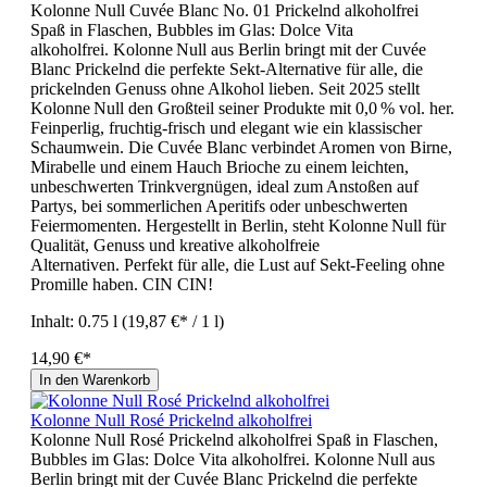
Kolonne Null Cuvée Blanc No. 01 Prickelnd alkoholfrei
Spaß in Flaschen, Bubbles im Glas: Dolce Vita
alkoholfrei. Kolonne Null aus Berlin bringt mit der Cuvée
Blanc Prickelnd die perfekte Sekt-Alternative für alle, die
prickelnden Genuss ohne Alkohol lieben. Seit 2025 stellt
Kolonne Null den Großteil seiner Produkte mit 0,0 % vol. her.
Feinperlig, fruchtig-frisch und elegant wie ein klassischer
Schaumwein. Die Cuvée Blanc verbindet Aromen von Birne,
Mirabelle und einem Hauch Brioche zu einem leichten,
unbeschwerten Trinkvergnügen, ideal zum Anstoßen auf
Partys, bei sommerlichen Aperitifs oder unbeschwerten
Feiermomenten. Hergestellt in Berlin, steht Kolonne Null für
Qualität, Genuss und kreative alkoholfreie
Alternativen. Perfekt für alle, die Lust auf Sekt‑Feeling ohne
Promille haben. CIN CIN!
Inhalt:
0.75 l
(19,87 €* / 1 l)
14,90 €*
In den Warenkorb
Kolonne Null Rosé Prickelnd alkoholfrei
Kolonne Null Rosé Prickelnd alkoholfrei Spaß in Flaschen,
Bubbles im Glas: Dolce Vita alkoholfrei. Kolonne Null aus
Berlin bringt mit der Cuvée Blanc Prickelnd die perfekte