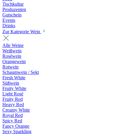
Tischkultur
Produzenten
Gutschein
Events
Drinks
Zur Kategorie Wein
Alle Weine
Weißwein
Roséwein
Orangewein
Rotwein
Schaumwein / Sekt
Fresh White
Süßwein
Fruity White
Light Rosé
Fruity Red
Heavy Red
Creamy White
Royal Red
Spicy Red
Fancy Orange
Sexy Sparkling