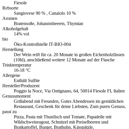
Fiesole
Rebsorte
Sangiovese 90 % , Canaiolo 10 %
Aromen
Bratensoße, Johannisbeeren, Thymian
Alkoholgehalt
14% vol
bio
Öko-Kontrollstelle IT-BIO-004
Herstellung
Der Wein reift für ca. 20 Monate in großen Eichenholzfässen
(10hl), anschließend weitere 12 Monate auf der Flasche
Trinktemperatur
16-18 °C
Allergene
Enthält Sulfite
Hersteller/Produzent
Poggio la Noce, Via Ontignano, 64, 50014 Fiesole FI, Italien
Genussmoment
Grillabend mit Freunden, Gutes Abendessen im gemütlichen
Restaurant, Geschenk für deine Liebsten, Zum puren Genuss,
passt zu
Pizza, Pasta mit Thunfisch und Tomate, Papadelle mit
Wildschweinragout, Schnitzel mit Preiselbeeren und
Bratkartoffel, Burger, Brathuhn, Kässpätzle,