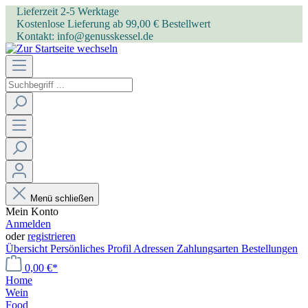
Lieferzeit 2-5 Werktage
Kostenlose Lieferung ab 99,00 € Bestellwert
Kontakt: info@genusskessel.de
Menü schließen
Mein Konto
Anmelden
oder
registrieren
Übersicht
Persönliches Profil
Adressen
Zahlungsarten
Bestellungen
0,00 €*
Home
Wein
Food