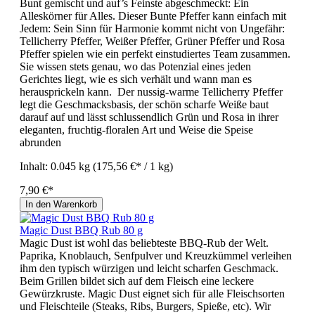
Bunt gemischt und auf’s Feinste abgeschmeckt: Ein
Alleskörner für Alles. Dieser Bunte Pfeffer kann einfach mit
Jedem: Sein Sinn für Harmonie kommt nicht von Ungefähr:
Tellicherry Pfeffer, Weißer Pfeffer, Grüner Pfeffer und Rosa
Pfeffer spielen wie ein perfekt einstudiertes Team zusammen.
Sie wissen stets genau, wo das Potenzial eines jeden
Gerichtes liegt, wie es sich verhält und wann man es
herausprickeln kann. Der nussig-warme Tellicherry Pfeffer
legt die Geschmacksbasis, der schön scharfe Weiße baut
darauf auf und lässt schlussendlich Grün und Rosa in ihrer
eleganten, fruchtig-floralen Art und Weise die Speise
abrunden
Inhalt:
0.045 kg
(175,56 €* / 1 kg)
7,90 €*
In den Warenkorb
Magic Dust BBQ Rub 80 g
Magic Dust ist wohl das beliebteste BBQ-Rub der Welt.
Paprika, Knoblauch, Senfpulver und Kreuzkümmel verleihen
ihm den typisch würzigen und leicht scharfen Geschmack.
Beim Grillen bildet sich auf dem Fleisch eine leckere
Gewürzkruste. Magic Dust eignet sich für alle Fleischsorten
und Fleischteile (Steaks, Ribs, Burgers, Spieße, etc). Wir