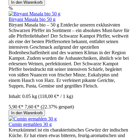
In den Warenkorb
%
Biryani Masala bio 50 g
Biryani Masala bio – 50 g Entdecke unseren exklusivsten
Schwarzen Pfeffer im Sortiment – ein absolutes Must-have für
alle Pfefferliebhaber! Der Schwarze Kampot Pfeffer, weltweit
als eine der besten Pfeffersorten bekannt, entfaltet seinen
intensiven Geschmack aufgrund der speziellen
Bodenbeschaffenheit und des warmen Klimas in der Region
Kampot. Zudem wurden die Anbautechniken, ähnlich wie bei
erlesenen Weinen, perfektioniert. Der Schwarze Kampot
Pfeffer beeindruckt mit seiner intensiven Schärfe, begleitet
von süßen Nuancen von frischer Minze, Eukalyptus und
einem Hauch von Harz. Er verfeinert pikante Gerichte,
Suppen, Pasta, Gemüse und gegrilltes Fleisch.
Inhalt:
0.05 kg
(118,00 €* / 1 kg)
5,90 €*
7,60 €*
(22.37% gespart)
In den Warenkorb
Cumin gemahlen 30 g
Kreuzkümmel ist ein charakteristisches Gewürz der indischen
Küche. Er hat einen etwas bitteren, feurig-aromatischen und