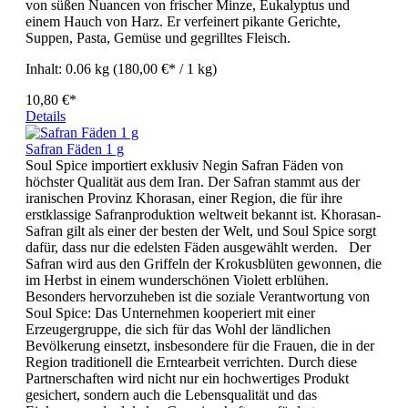
von süßen Nuancen von frischer Minze, Eukalyptus und
einem Hauch von Harz. Er verfeinert pikante Gerichte,
Suppen, Pasta, Gemüse und gegrilltes Fleisch.
Inhalt:
0.06 kg
(180,00 €* / 1 kg)
10,80 €*
Details
Safran Fäden 1 g
Soul Spice importiert exklusiv Negin Safran Fäden von
höchster Qualität aus dem Iran. Der Safran stammt aus der
iranischen Provinz Khorasan, einer Region, die für ihre
erstklassige Safranproduktion weltweit bekannt ist. Khorasan-
Safran gilt als einer der besten der Welt, und Soul Spice sorgt
dafür, dass nur die edelsten Fäden ausgewählt werden. Der
Safran wird aus den Griffeln der Krokusblüten gewonnen, die
im Herbst in einem wunderschönen Violett erblühen.
Besonders hervorzuheben ist die soziale Verantwortung von
Soul Spice: Das Unternehmen kooperiert mit einer
Erzeugergruppe, die sich für das Wohl der ländlichen
Bevölkerung einsetzt, insbesondere für die Frauen, die in der
Region traditionell die Erntearbeit verrichten. Durch diese
Partnerschaften wird nicht nur ein hochwertiges Produkt
gesichert, sondern auch die Lebensqualität und das