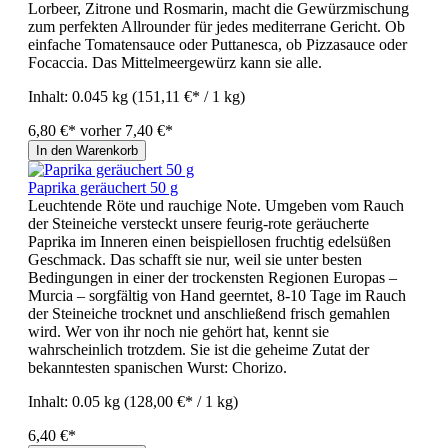
Lorbeer, Zitrone und Rosmarin, macht die Gewürzmischung
zum perfekten Allrounder für jedes mediterrane Gericht. Ob
einfache Tomatensauce oder Puttanesca, ob Pizzasauce oder
Focaccia. Das Mittelmeergewürz kann sie alle.
Inhalt:
0.045 kg
(151,11 €* / 1 kg)
6,80 €*
vorher 7,40 €*
In den Warenkorb
Paprika geräuchert 50 g
Leuchtende Röte und rauchige Note. Umgeben vom Rauch
der Steineiche versteckt unsere feurig-rote geräucherte
Paprika im Inneren einen beispiellosen fruchtig edelsüßen
Geschmack. Das schafft sie nur, weil sie unter besten
Bedingungen in einer der trockensten Regionen Europas –
Murcia – sorgfältig von Hand geerntet, 8-10 Tage im Rauch
der Steineiche trocknet und anschließend frisch gemahlen
wird. Wer von ihr noch nie gehört hat, kennt sie
wahrscheinlich trotzdem. Sie ist die geheime Zutat der
bekanntesten spanischen Wurst: Chorizo.
Inhalt:
0.05 kg
(128,00 €* / 1 kg)
6,40 €*