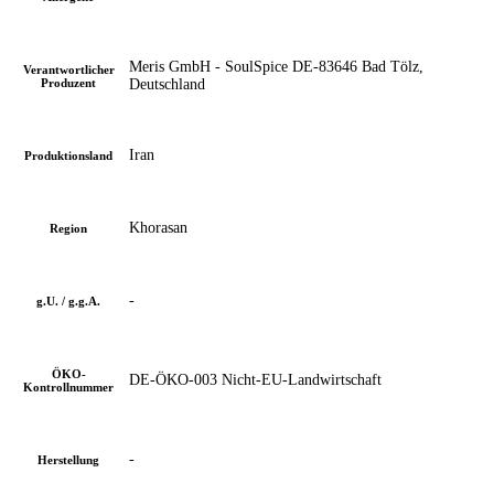
Meris GmbH - SoulSpice DE-83646 Bad Tölz,
Verantwortlicher
Produzent
Deutschland
Iran
Produktionsland
Khorasan
Region
-
g.U. / g.g.A.
ÖKO-
DE-ÖKO-003 Nicht-EU-Landwirtschaft
Kontrollnummer
-
Herstellung