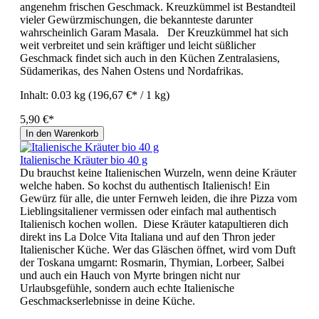
angenehm frischen Geschmack. Kreuzkümmel ist Bestandteil
vieler Gewürzmischungen, die bekannteste darunter
wahrscheinlich Garam Masala. Der Kreuzkümmel hat sich
weit verbreitet und sein kräftiger und leicht süßlicher
Geschmack findet sich auch in den Küchen Zentralasiens,
Südamerikas, des Nahen Ostens und Nordafrikas.
Inhalt:
0.03 kg
(196,67 €* / 1 kg)
5,90 €*
In den Warenkorb
Italienische Kräuter bio 40 g
Du brauchst keine Italienischen Wurzeln, wenn deine Kräuter
welche haben. So kochst du authentisch Italienisch! Ein
Gewürz für alle, die unter Fernweh leiden, die ihre Pizza vom
Lieblingsitaliener vermissen oder einfach mal authentisch
Italienisch kochen wollen. Diese Kräuter katapultieren dich
direkt ins La Dolce Vita Italiana und auf den Thron jeder
Italienischer Küche. Wer das Gläschen öffnet, wird vom Duft
der Toskana umgarnt: Rosmarin, Thymian, Lorbeer, Salbei
und auch ein Hauch von Myrte bringen nicht nur
Urlaubsgefühle, sondern auch echte Italienische
Geschmackserlebnisse in deine Küche.