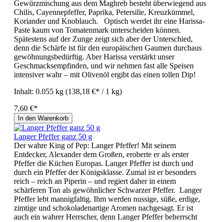
Gewürzmischung aus dem Maghreb besteht überwiegend aus
Chilis, Cayennepfeffer, Paprika, Petersilie, Kreuzkümmel,
Koriander und Knoblauch. Optisch werdet ihr eine Harissa-
Paste kaum von Tomatenmark unterscheiden können.
Spätestens auf der Zunge zeigt sich aber der Unterschied,
denn die Schärfe ist für den europäischen Gaumen durchaus
gewöhnungsbedürftig. Aber Harissa verstärkt unser
Geschmacksempfinden, und wir nehmen fast alle Speisen
intensiver wahr – mit Olivenöl ergibt das einen tollen Dip!
Inhalt:
0.055 kg
(138,18 €* / 1 kg)
7,60 €*
In den Warenkorb
Langer Pfeffer ganz 50 g
Der wahre King of Pep: Langer Pfeffer! Mit seinem
Entdecker, Alexander dem Großen, eroberte er als erster
Pfeffer die Küchen Europas. Langer Pfeffer ist durch und
durch ein Pfeffer der Königsklasse. Zumal ist er besonders
reich – reich an Piperin – und regiert daher in einem
schärferen Ton als gewöhnlicher Schwarzer Pfeffer. Langer
Pfeffer lebt mannigfaltig. Ihm werden nussige, süße, erdige,
zimtige und schokoladenartige Aromen nachgesagt. Er ist
auch ein wahrer Herrscher, denn Langer Pfeffer beherrscht