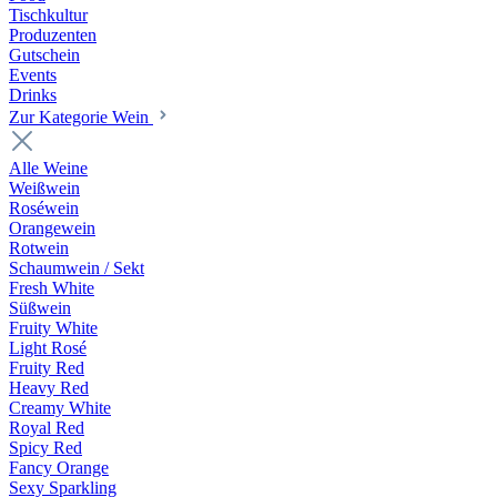
Tischkultur
Produzenten
Gutschein
Events
Drinks
Zur Kategorie Wein
Alle Weine
Weißwein
Roséwein
Orangewein
Rotwein
Schaumwein / Sekt
Fresh White
Süßwein
Fruity White
Light Rosé
Fruity Red
Heavy Red
Creamy White
Royal Red
Spicy Red
Fancy Orange
Sexy Sparkling