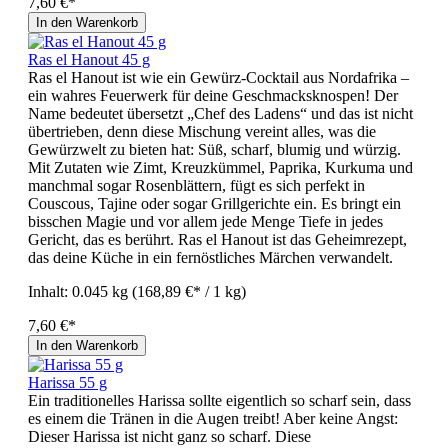
7,60 €*
In den Warenkorb
Ras el Hanout 45 g
Ras el Hanout ist wie ein Gewürz-Cocktail aus Nordafrika –
ein wahres Feuerwerk für deine Geschmacksknospen! Der
Name bedeutet übersetzt „Chef des Ladens“ und das ist nicht
übertrieben, denn diese Mischung vereint alles, was die
Gewürzwelt zu bieten hat: Süß, scharf, blumig und würzig.
Mit Zutaten wie Zimt, Kreuzkümmel, Paprika, Kurkuma und
manchmal sogar Rosenblättern, fügt es sich perfekt in
Couscous, Tajine oder sogar Grillgerichte ein. Es bringt ein
bisschen Magie und vor allem jede Menge Tiefe in jedes
Gericht, das es berührt. Ras el Hanout ist das Geheimrezept,
das deine Küche in ein fernöstliches Märchen verwandelt.
Inhalt:
0.045 kg
(168,89 €* / 1 kg)
7,60 €*
In den Warenkorb
Harissa 55 g
Ein traditionelles Harissa sollte eigentlich so scharf sein, dass
es einem die Tränen in die Augen treibt! Aber keine Angst:
Dieser Harissa ist nicht ganz so scharf. Diese