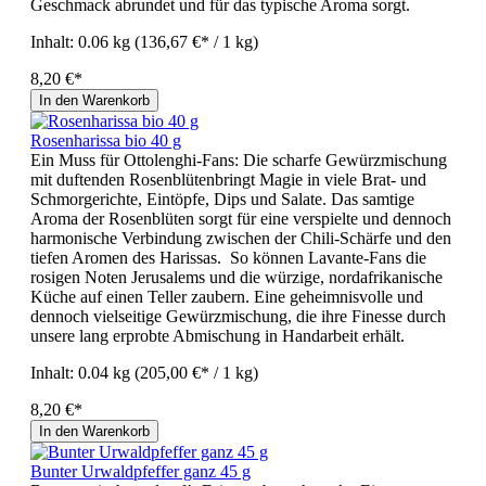
Geschmack abrundet und für das typische Aroma sorgt.
Inhalt:
0.06 kg
(136,67 €* / 1 kg)
8,20 €*
In den Warenkorb
Rosenharissa bio 40 g
Ein Muss für Ottolenghi-Fans: Die scharfe Gewürzmischung
mit duftenden Rosenblütenbringt Magie in viele Brat- und
Schmorgerichte, Eintöpfe, Dips und Salate. Das samtige
Aroma der Rosenblüten sorgt für eine verspielte und dennoch
harmonische Verbindung zwischen der Chili-Schärfe und den
tiefen Aromen des Harissas. So können Lavante-Fans die
rosigen Noten Jerusalems und die würzige, nordafrikanische
Küche auf einen Teller zaubern. Eine geheimnisvolle und
dennoch vielseitige Gewürzmischung, die ihre Finesse durch
unsere lang erprobte Abmischung in Handarbeit erhält.
Inhalt:
0.04 kg
(205,00 €* / 1 kg)
8,20 €*
In den Warenkorb
Bunter Urwaldpfeffer ganz 45 g