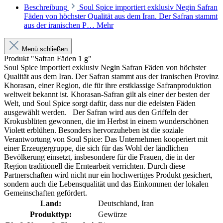
Beschreibung
Soul Spice importiert exklusiv Negin Safran
Fäden von höchster Qualität aus dem Iran. Der Safran stammt
aus der iranischen P…
Mehr
Menü schließen
Produkt "Safran Fäden 1 g"
Soul Spice importiert exklusiv Negin Safran Fäden von höchster
Qualität aus dem Iran. Der Safran stammt aus der iranischen Provinz
Khorasan, einer Region, die für ihre erstklassige Safranproduktion
weltweit bekannt ist. Khorasan-Safran gilt als einer der besten der
Welt, und Soul Spice sorgt dafür, dass nur die edelsten Fäden
ausgewählt werden. Der Safran wird aus den Griffeln der
Krokusblüten gewonnen, die im Herbst in einem wunderschönen
Violett erblühen. Besonders hervorzuheben ist die soziale
Verantwortung von Soul Spice: Das Unternehmen kooperiert mit
einer Erzeugergruppe, die sich für das Wohl der ländlichen
Bevölkerung einsetzt, insbesondere für die Frauen, die in der
Region traditionell die Erntearbeit verrichten. Durch diese
Partnerschaften wird nicht nur ein hochwertiges Produkt gesichert,
sondern auch die Lebensqualität und das Einkommen der lokalen
Gemeinschaften gefördert.
Land:
Deutschland
, Iran
Produkttyp:
Gewürze