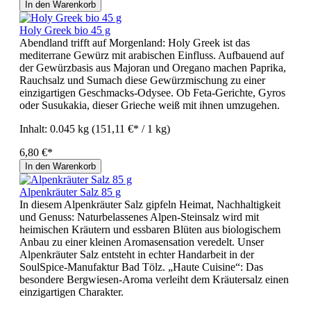
In den Warenkorb
Holy Greek bio 45 g
Abendland trifft auf Morgenland: Holy Greek ist das
mediterrane Gewürz mit arabischen Einfluss. Aufbauend auf
der Gewürzbasis aus Majoran und Oregano machen Paprika,
Rauchsalz und Sumach diese Gewürzmischung zu einer
einzigartigen Geschmacks-Odysee. Ob Feta-Gerichte, Gyros
oder Susukakia, dieser Grieche weiß mit ihnen umzugehen.
Inhalt:
0.045 kg
(151,11 €* / 1 kg)
6,80 €*
In den Warenkorb
Alpenkräuter Salz 85 g
In diesem Alpenkräuter Salz gipfeln Heimat, Nachhaltigkeit
und Genuss: Naturbelassenes Alpen-Steinsalz wird mit
heimischen Kräutern und essbaren Blüten aus biologischem
Anbau zu einer kleinen Aromasensation veredelt. Unser
Alpenkräuter Salz entsteht in echter Handarbeit in der
SoulSpice-Manufaktur Bad Tölz. „Haute Cuisine“: Das
besondere Bergwiesen-Aroma verleiht dem Kräutersalz einen
einzigartigen Charakter.