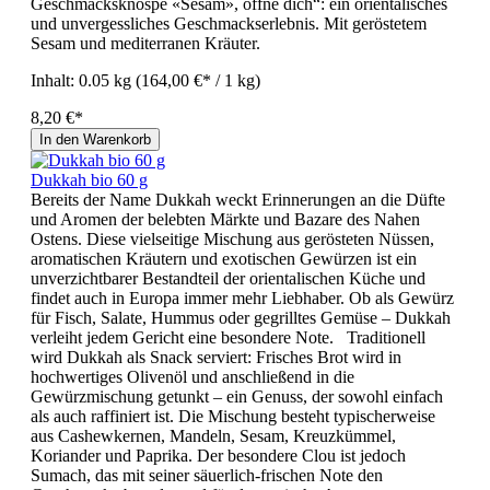
Geschmacksknospe «Sesam», öffne dich“: ein orientalisches
und unvergessliches Geschmackserlebnis. Mit geröstetem
Sesam und mediterranen Kräuter.
Inhalt:
0.05 kg
(164,00 €* / 1 kg)
8,20 €*
In den Warenkorb
Dukkah bio 60 g
Bereits der Name Dukkah weckt Erinnerungen an die Düfte
und Aromen der belebten Märkte und Bazare des Nahen
Ostens. Diese vielseitige Mischung aus gerösteten Nüssen,
aromatischen Kräutern und exotischen Gewürzen ist ein
unverzichtbarer Bestandteil der orientalischen Küche und
findet auch in Europa immer mehr Liebhaber. Ob als Gewürz
für Fisch, Salate, Hummus oder gegrilltes Gemüse – Dukkah
verleiht jedem Gericht eine besondere Note. Traditionell
wird Dukkah als Snack serviert: Frisches Brot wird in
hochwertiges Olivenöl und anschließend in die
Gewürzmischung getunkt – ein Genuss, der sowohl einfach
als auch raffiniert ist. Die Mischung besteht typischerweise
aus Cashewkernen, Mandeln, Sesam, Kreuzkümmel,
Koriander und Paprika. Der besondere Clou ist jedoch
Sumach, das mit seiner säuerlich-frischen Note den