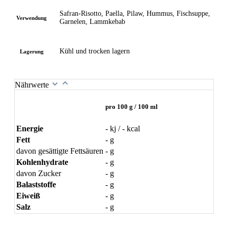
Safran-Risotto, Paella, Pilaw, Hummus, Fischsuppe,
Verwendung
Garnelen, Lammkebab
Kühl und trocken lagern
Lagerung
Nährwerte
pro 100 g / 100 ml
Energie
- kj / - kcal
Fett
- g
davon gesättigte Fettsäuren
- g
Kohlenhydrate
- g
davon Zucker
- g
Balaststoffe
- g
Eiweiß
- g
Salz
- g