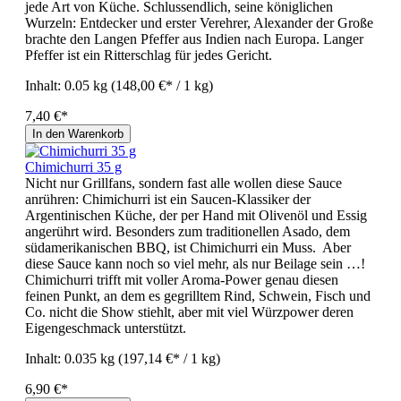
jede Art von Küche. Schlussendlich, seine königlichen
Wurzeln: Entdecker und erster Verehrer, Alexander der Große
brachte den Langen Pfeffer aus Indien nach Europa. Langer
Pfeffer ist ein Ritterschlag für jedes Gericht.
Inhalt:
0.05 kg
(148,00 €* / 1 kg)
7,40 €*
In den Warenkorb
Chimichurri 35 g
Nicht nur Grillfans, sondern fast alle wollen diese Sauce
anrühren: Chimichurri ist ein Saucen-Klassiker der
Argentinischen Küche, der per Hand mit Olivenöl und Essig
angerührt wird. Besonders zum traditionellen Asado, dem
südamerikanischen BBQ, ist Chimichurri ein Muss. Aber
diese Sauce kann noch so viel mehr, als nur Beilage sein …!
Chimichurri trifft mit voller Aroma-Power genau diesen
feinen Punkt, an dem es gegrilltem Rind, Schwein, Fisch und
Co. nicht die Show stiehlt, aber mit viel Würzpower deren
Eigengeschmack unterstützt.
Inhalt:
0.035 kg
(197,14 €* / 1 kg)
6,90 €*