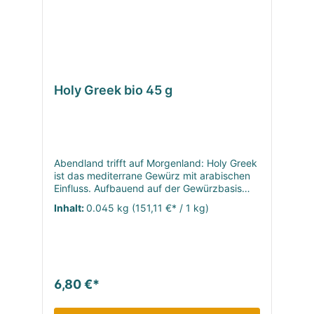
Holy Greek bio 45 g
Abendland trifft auf Morgenland: Holy Greek
ist das mediterrane Gewürz mit arabischen
Einfluss. Aufbauend auf der Gewürzbasis
aus Majoran und Oregano machen Paprika,
Inhalt:
0.045 kg
(151,11 €* / 1 kg)
Rauchsalz und Sumach diese
Gewürzmischung zu einer einzigartigen
Geschmacks-Odysee. Ob Feta-Gerichte,
Gyros oder Susukakia, dieser Grieche weiß
mit ihnen umzugehen.
6,80 €*