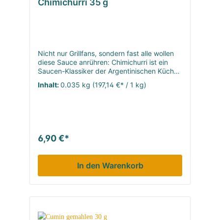
Chimichurri 35 g
Nicht nur Grillfans, sondern fast alle wollen
diese Sauce anrühren: Chimichurri ist ein
Saucen-Klassiker der Argentinischen Küche,
der per Hand mit Olivenöl und Essig
Inhalt:
0.035 kg
(197,14 €* / 1 kg)
angerührt wird. Besonders zum traditionellen
Asado, dem südamerikanischen BBQ, ist
Chimichurri ein Muss. Aber diese Sauce
kann noch so viel mehr, als nur Beilage sein
…! Chimichurri trifft mit voller Aroma-Power
genau diesen feinen Punkt, an dem es
6,90 €*
gegrilltem Rind, Schwein, Fisch und Co. nicht
die Show stiehlt, aber mit viel Würzpower
deren Eigengeschmack unterstützt.
In den Warenkorb