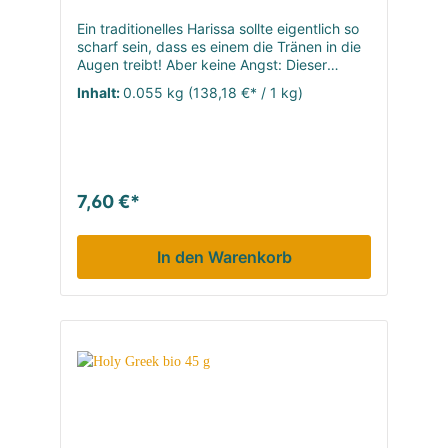
Ein traditionelles Harissa sollte eigentlich so
scharf sein, dass es einem die Tränen in die
Augen treibt! Aber keine Angst: Dieser
Harissa ist nicht ganz so scharf. Diese
Inhalt:
0.055 kg
(138,18 €* / 1 kg)
Gewürzmischung aus dem Maghreb besteht
überwiegend aus Chilis, Cayennepfeffer,
Paprika, Petersilie, Kreuzkümmel, Koriander
und Knoblauch. Optisch werdet ihr eine
Harissa-Paste kaum von Tomatenmark
unterscheiden können. Spätestens auf der
7,60 €*
Zunge zeigt sich aber der Unterschied, denn
die Schärfe ist für den europäischen
Gaumen durchaus gewöhnungsbedürftig.
In den Warenkorb
Aber Harissa verstärkt unser
Geschmacksempfinden, und wir nehmen
fast alle Speisen intensiver wahr – mit
Olivenöl ergibt das einen tollen Dip!