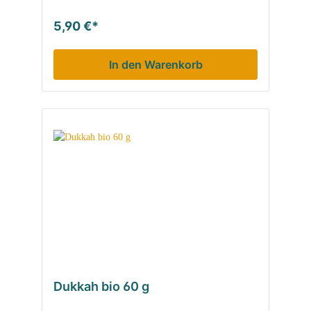
sein kräftiger und leicht süßlicher
Geschmack findet sich auch in den Küchen
5,90 €*
Zentralasiens, Südamerikas, des Nahen
Ostens und Nordafrikas.
In den Warenkorb
Dukkah bio 60 g