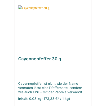
Cayennepfeffer 30 g
Cayennepfeffer ist nicht wie der Name
vermuten lässt eine Pfeffersorte, sondern –
wie auch Chili – mit der Paprika verwandt.
Korrekter wäre es demnach eigentlich, von
Inhalt:
0.03 kg
(173,33 €* / 1 kg)
der Chilisorte Cayenne zu sprechen. Die
roten Früchte werden schonend getrocknet