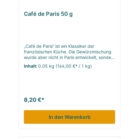
Café de Paris 50 g
„Café de Paris“ ist ein Klassiker der
französischen Küche. Die Gewürzmischung
wurde aber nicht in Paris entwickelt, sondern
in Genf. Als Butter oder Sauce wird Café de
Inhalt:
0.05 kg
(164,00 €* / 1 kg)
Paris vor allem zu gegrilltem Rindfleisch
serviert. Aber diese Mischung ist vielseitiger
und passt ideal auch zu Gemüse (vor allem
Kartoffeln, Spargel und anderen
Wurzelgemüsen) oder selbst zu Fisch. Mit
Café de Paris lässt sich die Sauce oder
8,20 €*
Butter sehr einfach zu Hause herstellen.
In den Warenkorb