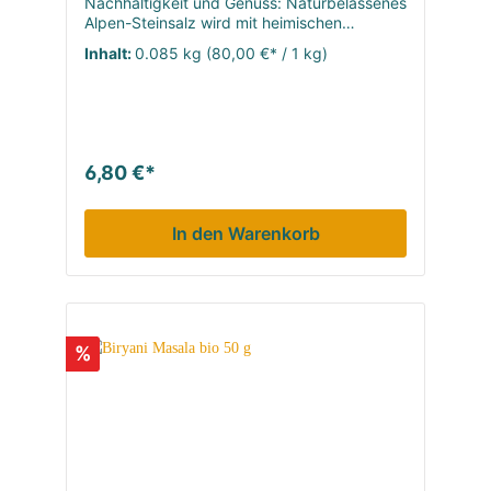
Nachhaltigkeit und Genuss: Naturbelassenes
Alpen-Steinsalz wird mit heimischen
Kräutern und essbaren Blüten aus
Inhalt:
0.085 kg
(80,00 €* / 1 kg)
biologischem Anbau zu einer kleinen
Aromasensation veredelt. Unser
Alpenkräuter Salz entsteht in echter
Handarbeit in der SoulSpice-Manufaktur Bad
Tölz. „Haute Cuisine“: Das besondere
Bergwiesen-Aroma verleiht dem Kräutersalz
6,80 €*
einen einzigartigen Charakter.
In den Warenkorb
%