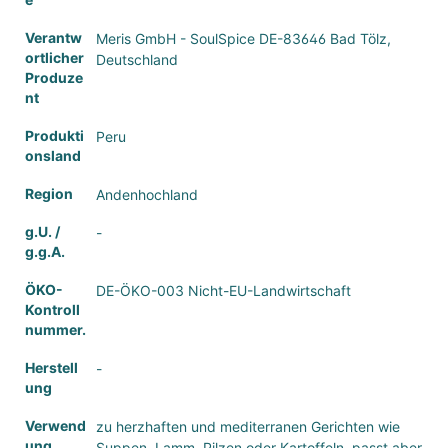
Verantw
Meris GmbH - SoulSpice DE-83646 Bad Tölz,
ortlicher
Deutschland
Produze
nt
Produkti
Peru
onsland
Region
Andenhochland
g.U. /
-
g.g.A.
ÖKO-
DE-ÖKO-003 Nicht-EU-Landwirtschaft
Kontroll
nummer.
Herstell
-
ung
Verwend
zu herzhaften und mediterranen Gerichten wie
ung
Suppen, Lamm, Pilzen oder Kartoffeln, passt aber