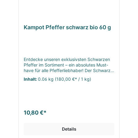
Kampot Pfeffer schwarz bio 60 g
Entdecke unseren exklusivsten Schwarzen
Pfeffer im Sortiment – ein absolutes Must-
have für alle Pfefferliebhaber! Der Schwarze
Kampot Pfeffer, weltweit als eine der besten
Inhalt:
0.06 kg
(180,00 €* / 1 kg)
Pfeffersorten bekannt, entfaltet seinen
intensiven Geschmack aufgrund der
speziellen Bodenbeschaffenheit und des
warmen Klimas in der Region Kampot.
Zudem wurden die Anbautechniken, ähnlich
wie bei erlesenen Weinen, perfektioniert.
10,80 €*
Der Schwarze Kampot Pfeffer beeindruckt
mit seiner intensiven Schärfe, begleitet von
süßen Nuancen von frischer Minze,
Details
Eukalyptus und einem Hauch von Harz. Er
verfeinert pikante Gerichte, Suppen, Pasta,