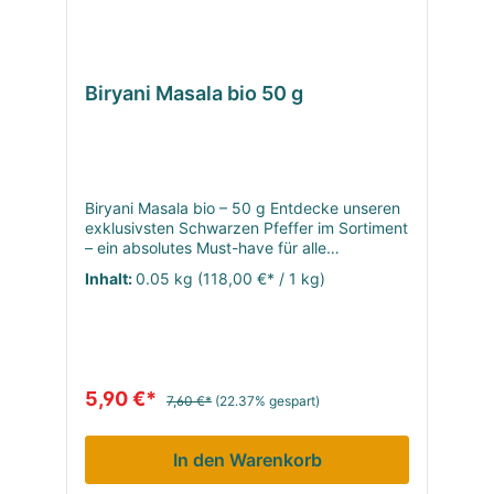
Biryani Masala bio 50 g
Biryani Masala bio – 50 g Entdecke unseren
exklusivsten Schwarzen Pfeffer im Sortiment
– ein absolutes Must-have für alle
Pfefferliebhaber! Der Schwarze Kampot
Inhalt:
0.05 kg
(118,00 €* / 1 kg)
Pfeffer, weltweit als eine der besten
Pfeffersorten bekannt, entfaltet seinen
intensiven Geschmack aufgrund der
speziellen Bodenbeschaffenheit und des
warmen Klimas in der Region Kampot.
Zudem wurden die Anbautechniken, ähnlich
5,90 €*
7,60 €*
(22.37% gespart)
wie bei erlesenen Weinen, perfektioniert. Der
Schwarze Kampot Pfeffer beeindruckt mit
seiner intensiven Schärfe, begleitet von
In den Warenkorb
süßen Nuancen von frischer Minze,
Eukalyptus und einem Hauch von Harz. Er