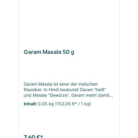
typische Aroma sorgt.
Garam Masala 50 g
Garam Masala ist einer der indischen
Klassiker. In Hindi bedeutet Garam “heiß”
und Masala “Gewürze”. Garam meint damit
nicht die Schärfe der Mischung, sondern die
Inhalt:
0.05 kg
(152,00 €* / 1 kg)
Intensität der Gewürze und die „heiße “
Wirkung, die sie im Körper, vor allem beim
Stoffwechsel hervorrufen und für die Garam
Masala in der ayurvedischen Küche
geschätzt wird. Die Gewürze, die zur
Herstellung eines Garam Masala verwendet
7,60 €*