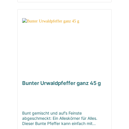
verfeinert pikante Gerichte, Suppen, Pasta,
Gemüse und gegrilltes Fleisch.
Bunter Urwaldpfeffer ganz 45 g
Bunt gemischt und auf’s Feinste
abgeschmeckt: Ein Alleskörner für Alles.
Dieser Bunte Pfeffer kann einfach mit
Jedem: Sein Sinn für Harmonie kommt nicht