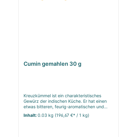
Cumin gemahlen 30 g
Kreuzkümmel ist ein charakteristisches
Gewürz der indischen Küche. Er hat einen
etwas bitteren, feurig-aromatischen und
angenehm frischen Geschmack.
Inhalt:
0.03 kg
(196,67 €* / 1 kg)
Kreuzkümmel ist Bestandteil vieler
Gewürzmischungen, die bekannteste
darunter wahrscheinlich Garam Masala. Der
Kreuzkümmel hat sich weit verbreitet und